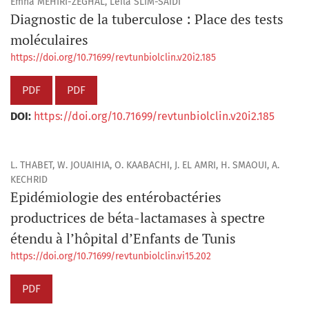
Emna MEHIRI-ZEGHAL, Leila SLIM-SAIDI
Diagnostic de la tuberculose : Place des tests
moléculaires
https://doi.org/10.71699/revtunbiolclin.v20i2.185
PDF
PDF
DOI:
https://doi.org/10.71699/revtunbiolclin.v20i2.185
L. THABET, W. JOUAIHIA, O. KAABACHI, J. EL AMRI, H. SMAOUI, A.
KECHRID
Epidémiologie des entérobactéries
productrices de béta-lactamases à spectre
étendu à l’hôpital d’Enfants de Tunis
https://doi.org/10.71699/revtunbiolclin.vi15.202
PDF