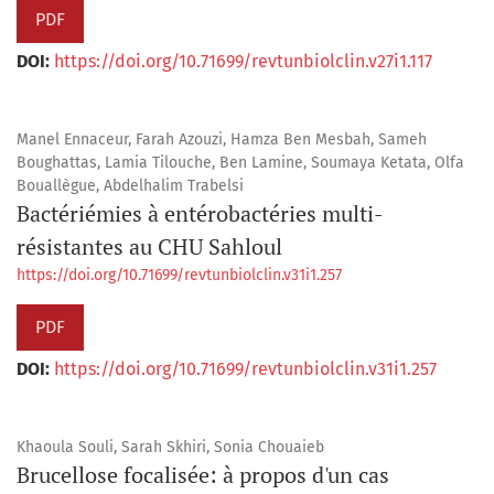
PDF
DOI:
https://doi.org/10.71699/revtunbiolclin.v27i1.117
Manel Ennaceur, Farah Azouzi, Hamza Ben Mesbah, Sameh
Boughattas, Lamia Tilouche, Ben Lamine, Soumaya Ketata, Olfa
Bouallègue, Abdelhalim Trabelsi
Bactériémies à entérobactéries multi-
résistantes au CHU Sahloul
https://doi.org/10.71699/revtunbiolclin.v31i1.257
PDF
DOI:
https://doi.org/10.71699/revtunbiolclin.v31i1.257
Khaoula Souli, Sarah Skhiri, Sonia Chouaieb
Brucellose focalisée: à propos d'un cas