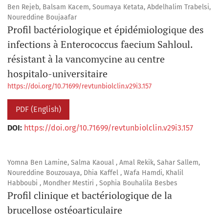
Ben Rejeb, Balsam Kacem, Soumaya Ketata, Abdelhalim Trabelsi,
Noureddine Boujaafar
Profil bactériologique et épidémiologique des
infections à Enterococcus faecium Sahloul.
résistant à la vancomycine au centre
hospitalo-universitaire
https://doi.org/10.71699/revtunbiolclin.v29i3.157
PDF (English)
DOI:
https://doi.org/10.71699/revtunbiolclin.v29i3.157
Yomna Ben Lamine, Salma Kaoual , Amal Rekik, Sahar Sallem,
Noureddine Bouzouaya, Dhia Kaffel , Wafa Hamdi, Khalil
Habboubi , Mondher Mestiri , Sophia Bouhalila Besbes
Profil clinique et bactériologique de la
brucellose ostéoarticulaire