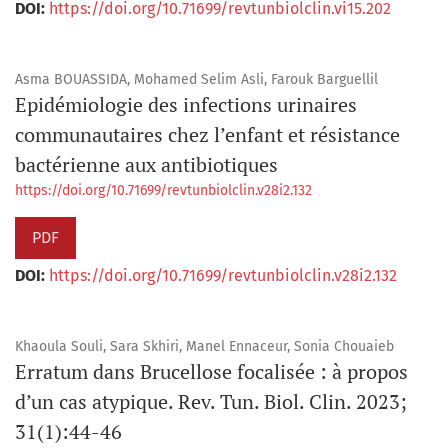
DOI:
https://doi.org/10.71699/revtunbiolclin.vi15.202
Asma BOUASSIDA, Mohamed Selim Asli, Farouk Barguellil
Epidémiologie des infections urinaires
communautaires chez l’enfant et résistance
bactérienne aux antibiotiques
https://doi.org/10.71699/revtunbiolclin.v28i2.132
PDF
DOI:
https://doi.org/10.71699/revtunbiolclin.v28i2.132
Khaoula Souli, Sara Skhiri, Manel Ennaceur, Sonia Chouaieb
Erratum dans Brucellose focalisée : à propos
d’un cas atypique. Rev. Tun. Biol. Clin. 2023;
31(1):44-46