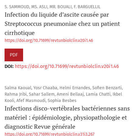
S. SAMMOUD, MS. ASLI, MR. BOUALI, F. BARGUELLIL
Infection du liquide d’ascite causée par
Streptococcus pneumoniae chez un patient
cirrhotique
https://doi.org/10.71699/revtunbiolclin.v20i1.46
PDF
DOI:
https://doi.org/10.71699/revtunbiolclin.v20i1.46
Salma Kaoual, Yosr Chaaba, Helmi Ernandes, Sofien Benzarti,
Rahma Jribi, Sahar Sallem, Ameni Bellaaj, Lamia Chatti, Ikbel
Kooli, Afef Masmoudi, Sophia Besbes
Infections disco-vertébrales bactériennes sans
matériel : épidémiologie, physiopathologie et
diagnostic Revue générale
https://doi.org/10.71699/revtunbiolclin.v31i3.267