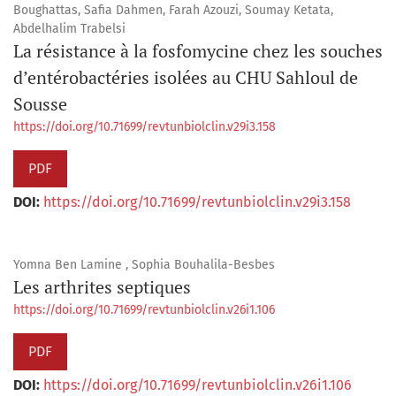
Boughattas, Safia Dahmen, Farah Azouzi, Soumay Ketata,
Abdelhalim Trabelsi
La résistance à la fosfomycine chez les souches
d’entérobactéries isolées au CHU Sahloul de
Sousse
https://doi.org/10.71699/revtunbiolclin.v29i3.158
PDF
DOI:
https://doi.org/10.71699/revtunbiolclin.v29i3.158
Yomna Ben Lamine , Sophia Bouhalila-Besbes
Les arthrites septiques
https://doi.org/10.71699/revtunbiolclin.v26i1.106
PDF
DOI:
https://doi.org/10.71699/revtunbiolclin.v26i1.106