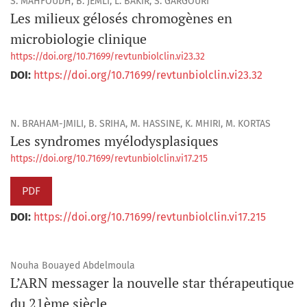
S. MAHFOUDH, B. JEMLI, L. BAKIR, S. GARGOURI
Les milieux gélosés chromogènes en
microbiologie clinique
https://doi.org/10.71699/revtunbiolclin.vi23.32
DOI:
https://doi.org/10.71699/revtunbiolclin.vi23.32
N. BRAHAM-JMILI, B. SRIHA, M. HASSINE, K. MHIRI, M. KORTAS
Les syndromes myélodysplasiques
https://doi.org/10.71699/revtunbiolclin.vi17.215
PDF
DOI:
https://doi.org/10.71699/revtunbiolclin.vi17.215
Nouha Bouayed Abdelmoula
L’ARN messager la nouvelle star thérapeutique
du 21ème siècle