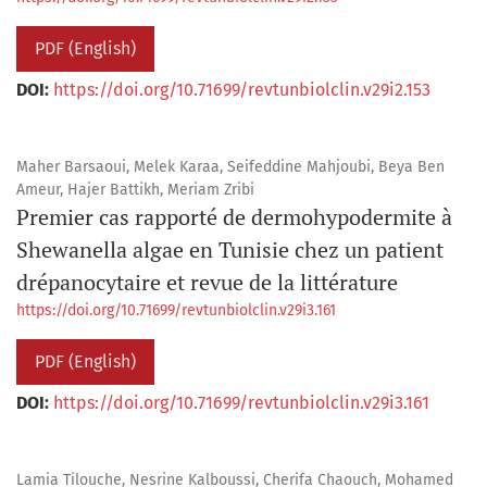
PDF (English)
DOI:
https://doi.org/10.71699/revtunbiolclin.v29i2.153
Maher Barsaoui, Melek Karaa, Seifeddine Mahjoubi, Beya Ben
Ameur, Hajer Battikh, Meriam Zribi
Premier cas rapporté de dermohypodermite à
Shewanella algae en Tunisie chez un patient
drépanocytaire et revue de la littérature
https://doi.org/10.71699/revtunbiolclin.v29i3.161
PDF (English)
DOI:
https://doi.org/10.71699/revtunbiolclin.v29i3.161
Lamia Tilouche, Nesrine Kalboussi, Cherifa Chaouch, Mohamed