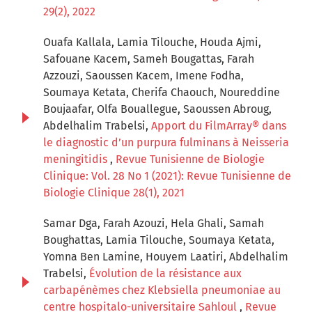
29(2), 2022
Ouafa Kallala, Lamia Tilouche, Houda Ajmi,
Safouane Kacem, Sameh Bougattas, Farah
Azzouzi, Saoussen Kacem, Imene Fodha,
Soumaya Ketata, Cherifa Chaouch, Noureddine
Boujaafar, Olfa Bouallegue, Saoussen Abroug,
Abdelhalim Trabelsi,
Apport du FilmArray® dans
le diagnostic d’un purpura fulminans à Neisseria
meningitidis
,
Revue Tunisienne de Biologie
Clinique: Vol. 28 No 1 (2021): Revue Tunisienne de
Biologie Clinique 28(1), 2021
Samar Dga, Farah Azouzi, Hela Ghali, Samah
Boughattas, Lamia Tilouche, Soumaya Ketata,
Yomna Ben Lamine, Houyem Laatiri, Abdelhalim
Trabelsi,
Évolution de la résistance aux
carbapénèmes chez Klebsiella pneumoniae au
centre hospitalo-universitaire Sahloul
,
Revue