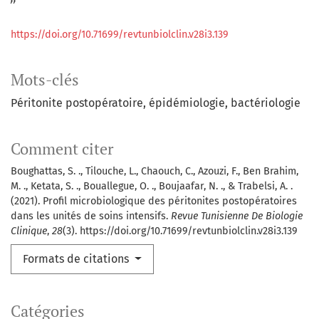
https://doi.org/10.71699/revtunbiolclin.v28i3.139
Mots-clés
Péritonite postopératoire
épidémiologie
bactériologie
Comment citer
Boughattas, S. ., Tilouche, L., Chaouch, C., Azouzi, F., Ben Brahim,
M. ., Ketata, S. ., Bouallegue, O. ., Boujaafar, N. ., & Trabelsi, A. .
(2021). Profil microbiologique des péritonites postopératoires
dans les unités de soins intensifs.
Revue Tunisienne De Biologie
Clinique
,
28
(3). https://doi.org/10.71699/revtunbiolclin.v28i3.139
Formats de citations
Catégories