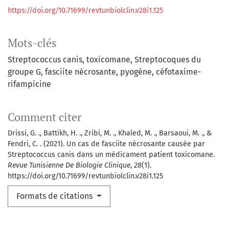
https://doi.org/10.71699/revtunbiolclin.v28i1.125
Mots-clés
Streptococcus canis
toxicomane
Streptocoques du
groupe G
fasciite nécrosante
pyogène
céfotaxime-
rifampicine
Comment citer
Drissi, G. ., Battikh, H. ., Zribi, M. ., Khaled, M. ., Barsaoui, M. ., &
Fendri, C. . (2021). Un cas de fasciite nécrosante causée par
Streptococcus canis dans un médicament patient toxicomane.
Revue Tunisienne De Biologie Clinique
,
28
(1).
https://doi.org/10.71699/revtunbiolclin.v28i1.125
Formats de citations