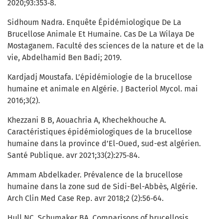
2020;93:353‑8.
Sidhoum Nadra. Enquête Épidémiologique De La
Brucellose Animale Et Humaine. Cas De La Wilaya De
Mostaganem. Faculté des sciences de la nature et de la
vie, Abdelhamid Ben Badi; 2019.
Kardjadj Moustafa. L’épidémiologie de la brucellose
humaine et animale en Algérie. J Bacteriol Mycol. mai
2016;3(2).
Khezzani B B, Aouachria A, Khechekhouche A.
Caractéristiques épidémiologiques de la brucellose
humaine dans la province d’El-Oued, sud-est algérien.
Santé Publique. avr 2021;33(2):275‑84.
Ammam Abdelkader. Prévalence de la brucellose
humaine dans la zone sud de Sidi-Bel-Abbès, Algérie.
Arch Clin Med Case Rep. avr 2018;2 (2):56‑64.
Hull NC, Schumaker BA. Comparisons of brucellosis