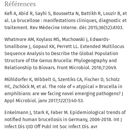
Références
Kefi A, Abid R, Sayhi S, Boussetta N, Battikh R, Louzir B, et
al. La brucellose : manifestations cliniques, diagnostic et
traitement. Rev Médecine Interne. déc 2015;36(S2):A103.
Whatmore AM, Koylass MS, Muchowski J, Edwards-
Smallbone J, Gopaul KK, Perrett LL. Extended Multilocus
Sequence Analysis to Describe the Global Population
Structure of the Genus Brucella: Phylogeography and
Relationship to Biovars. Front Microbiol. 2016;7:2049.
Mühldorfer K, Wibbelt G, Szentiks CA, Fischer D, Scholz
HC, Zschöck M, et al. The role of « atypical » Brucella in
amphibians: are we facing novel emerging pathogens? J
Appl Microbiol. janv 2017;122(1):40‑53.
Enkelmann J, Stark K, Faber M. Epidemiological trends of
notified human brucellosis in Germany, 2006-2018. Int J
Infect Dis IJID Off Publ Int Soc Infect Dis. avr