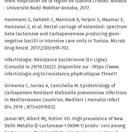
ment hospitalier de la région de Guelma (Thèse). Annaba
: Université Badji Mokhtar-Annaba, 2017.
Hammami S, Dahdeh C, Mamlouk K, Ferjeni S, Maamar E,
Hamzaoui Z, et al. Rectal carriage of extended- spectrum
beta-lactamase and Carbapenemase producing gram-
negative bacilli in intensive care units in Tunisia. Microb
Drug Resist. 2017;23(6):695‑702.
Infectiologie. Résistance bactérienne (En Ligne).
(Consulté le 29/10/2022). Disponible sur : https://www.
infectiologie.org.tn/resistance.php#collapse-Three11
Girmenia C, Serrao A, Canichella M. Epidemiology of
Carbapenem Resistant Klebsiella pneumoniae Infections
in Mediterranean Countries. Mediterr J Hematol Infect
Dis. 2016 ; 8(1):e2016032.
Jamal WY, Albert MJ, Rotimi VO. High prevalence of New
Delhi Metallo-β-Lactamase-1 (NDM-1) produ- cers among