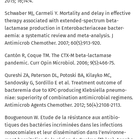
2015; 16;14:4.
Schwaber MJ, Carmeli Y. Mortality and delay in effective
therapy associated with extended-spectrum beta-
lactamase production in Enterobacteriaceae bacter-
aemia: a systematic review and meta-analysis. J
Antimicrob Chemother. 2007; 60(5):913-920.
Cantón R, Coque TM. The CTX-M beta-lactamase
pandemic. Curr Opin Microbiol. 2006; 9(5):466-75.
Qureshi ZA, Paterson DL, Potoski BA, Kilayko MC,
Sandovsky G, Sordillo E et al. Treatment outcome of
bacteremia due to KPC-producing Klebsiella pneumo-
niae: superiority of combination antimicrobial regimens.
Antimicrob Agents Chemother. 2012; 56(4):2108-2113.
Bouguenoun W. Etude de la résistance aux antibio-
tiques des bactéries incriminées dans les infections
nosocomiales et leur dissémination dans l’environne-