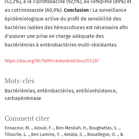
(42,2%), à la ciprofloxacine (92,1%), au céfépime (89%) et
au cotrimoxazole (60,9%).
Conclusion :
La surveillance
épidémiologique active du profil de sensibilité des
bactéries isolées des hémocultures est nécessaire afin
d’assurer une prise en charge adéquate des
bactériémies à entérobactéries multi-résistantes.
https://doi.org/10.71699/revtunbiolclin.v31i1.257
Mots-clés
Bactériémies
entérobactéries
antibiorésistance
carbapénémase
Comment citer
Ennaceur, M. ., Azouzi, F. ., Ben Mesbah, H., Boughattas, S. .,
Tilouche, L. ., Ben Lamine, Y. ., Ketata, S. ., Bouallègue, O. ., &