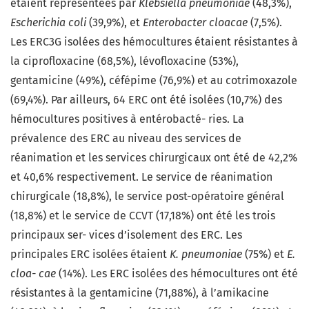
étaient représentées par
Klebsiella pneumoniae
(48,3%),
Escherichia coli
(39,9%), et
Enterobacter cloacae
(7,5%).
Les ERC3G isolées des hémocultures étaient résistantes à
la ciprofloxacine (68,5%), lévofloxacine (53%),
gentamicine (49%), céfépime (76,9%) et au cotrimoxazole
(69,4%). Par ailleurs, 64 ERC ont été isolées (10,7%) des
hémocultures positives à entérobacté- ries. La
prévalence des ERC au niveau des services de
réanimation et les services chirurgicaux ont été de 42,2%
et 40,6% respectivement. Le service de réanimation
chirurgicale (18,8%), le service post-opératoire général
(18,8%) et le service de CCVT (17,18%) ont été les trois
principaux ser- vices d’isolement des ERC. Les
principales ERC isolées étaient
K. pneumoniae
(75%) et
E.
cloa-
cae
(14%). Les ERC isolées des hémocultures ont été
résistantes à la gentamicine (71,88%), à l’amikacine