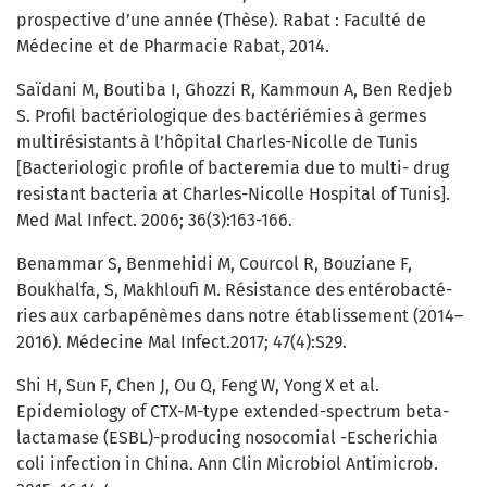
prospective d’une année (Thèse). Rabat : Faculté de
Médecine et de Pharmacie Rabat, 2014.
Saïdani M, Boutiba I, Ghozzi R, Kammoun A, Ben Redjeb
S. Profil bactériologique des bactériémies à germes
multirésistants à l’hôpital Charles-Nicolle de Tunis
[Bacteriologic profile of bacteremia due to multi- drug
resistant bacteria at Charles-Nicolle Hospital of Tunis].
Med Mal Infect. 2006; 36(3):163-166.
Benammar S, Benmehidi M, Courcol R, Bouziane F,
Boukhalfa, S, Makhloufi M. Résistance des entérobacté-
ries aux carbapénèmes dans notre établissement (2014–
2016). Médecine Mal Infect.2017; 47(4):S29.
Shi H, Sun F, Chen J, Ou Q, Feng W, Yong X et al.
Epidemiology of CTX-M-type extended-spectrum beta-
lactamase (ESBL)-producing nosocomial -Escherichia
coli infection in China. Ann Clin Microbiol Antimicrob.