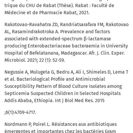
trique du CHU de Rabat (Thèse). Rabat : Faculté de
Médecine et de Pharmacie Rabat, 2021.
Rakotovao-Ravahatra ZD, Randriatsarafara FM, Rakotovao
AL, Rasamindrakotroka A. Prevalence and factors
associated with extended-spectrum β-lactamase
producing Enterobacteriaceae bacteraemia in University
Hospital of Befelatanana, Madagascar. Afr. J. Clin. Exper.
Microbiol. 2021; 22 (1): 52-59.
Negussie A, Mulugeta G, Bedru A, Ali I, Shimeles D, Lema T
et al. Bacteriological Profile and Antimicrobial
Susceptibility Pattern of Blood Culture Isolates among
Septicemia Suspected Children in Selected Hospitals
Addis Ababa, Ethiopia. Int J Biol Med Res. 2015
;6(1):4709-4717.
Nordmann P, Poirel L. Résistances aux antibiotiques
émergentes et importantes chez les bactéries Gram