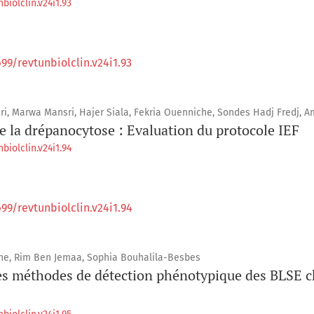
biolclin.v24i1.93
699/revtunbiolclin.v24i1.93
ri, Marwa Mansri, Hajer Siala, Fekria Ouenniche, Sondes Hadj Fredj, 
e la drépanocytose : Evaluation du protocole IEF
biolclin.v24i1.94
699/revtunbiolclin.v24i1.94
e, Rim Ben Jemaa, Sophia Bouhalila-Besbes
s méthodes de détection phénotypique des BLSE c