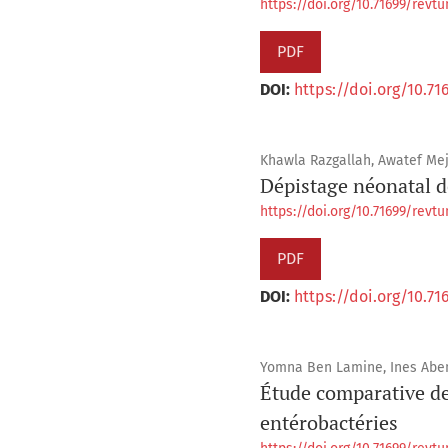
https://doi.org/10.71699/revtun
PDF
DOI:
https://doi.org/10.71
Khawla Razgallah, Awatef Mej
Dépistage néonatal d
https://doi.org/10.71699/revtun
PDF
DOI:
https://doi.org/10.71
Yomna Ben Lamine, Ines Aben
Étude comparative de
entérobactéries