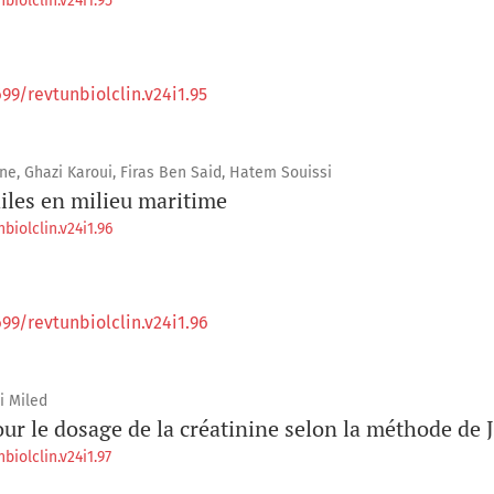
biolclin.v24i1.95
699/revtunbiolclin.v24i1.95
ne, Ghazi Karoui, Firas Ben Said, Hatem Souissi
iles en milieu maritime
biolclin.v24i1.96
699/revtunbiolclin.v24i1.96
i Miled
 le dosage de la créatinine selon la méthode de J
biolclin.v24i1.97