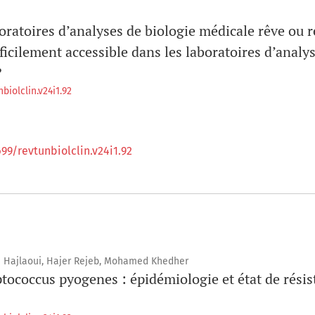
oratoires d’analyses de biologie médicale rêve ou r
fficilement accessible dans les laboratoires d’analy
?
biolclin.v24i1.92
699/revtunbiolclin.v24i1.92
m Hajlaoui, Hajer Rejeb, Mohamed Khedher
ptococcus pyogenes : épidémiologie et état de rési