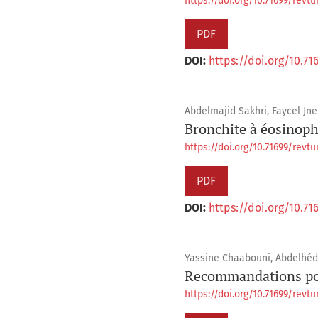
https://doi.org/10.71699/revtun
PDF
DOI:
https://doi.org/10.71
Abdelmajid Sakhri, Faycel Jne
Bronchite à éosinoph
https://doi.org/10.71699/revtun
PDF
DOI:
https://doi.org/10.71
Yassine Chaabouni, Abdelhéd
Recommandations pour
https://doi.org/10.71699/revtun