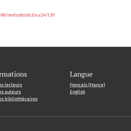
699/revtunbiolclin.v24i1.97
rmations
Langue
es lecteurs
Français (France)
es auteurs
English
es bibliothécaires