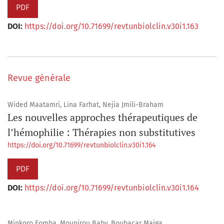
PDF
DOI:
https://doi.org/10.71699/revtunbiolclin.v30i1.163
Revue générale
Wided Maatamri, Lina Farhat, Nejia Jmili-Braham
Les nouvelles approches thérapeutiques de
l’hémophilie : Thérapies non substitutives
https://doi.org/10.71699/revtunbiolclin.v30i1.164
PDF
DOI:
https://doi.org/10.71699/revtunbiolclin.v30i1.164
Minkoro Fomba, Mounirou Baby, Boubacar Maiga