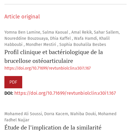
Article original
Yomna Ben Lamine, Salma Kaoual , Amal Rekik, Sahar Sallem,
Noureddine Bouzouaya, Dhia Kaffel , Wafa Hamdi, Khalil
Habboubi , Mondher Mestiri , Sophia Bouhalila Besbes
Profil clinique et bactériologique de la
brucellose ostéoarticulaire
https://doi.org/10.71699/revtunbiolclin.v30i1.167
PDF
DOI:
https://doi.org/10.71699/revtunbiolclin.v30i1.167
Mohamed Ali Soussi, Dorra Kacem, Wahiba Douki, Mohamed
Fadhel Najjar
Étude de l’implication de la similarité