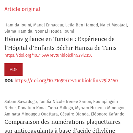
Article original
Hamida Jouini, Manel Ennaceur, Leila Ben Hamed, Najet Moojaat,
Slama Hamida, Nour El Houda Toumi
Hémovigilance en Tunisie : Expérience de
l’Hôpital d’Enfants Béchir Hamza de Tunis
https://doi.org/10.71699/revtunbiolclin.v29i2.150
PDF
DOI:
https://doi.org/10.71699/revtunbiolclin.v29i2.150
Salam Sawadogo, Tondia Nicole Irénée Sanon, Koumpingnin
Nebie, Donatien Kima, Tieba Millogo, Myriam Nikiema Minougou,
Aminata Minougou Ouattara, Césaire Dianda, Eléonore Kafando
Comparaison des numérations plaquettaires
sur anticoagulants à base d’acide éthylène-