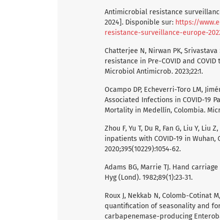
Antimicrobial resistance surveillanc
2024]. Disponible sur:
https://www.e
resistance-surveillance-europe-202
Chatterjee N, Nirwan PK, Srivastava
resistance in Pre-COVID and COVID ti
Microbiol Antimicrob. 2023;22:1.
Ocampo DP, Echeverri-Toro LM, Jiméne
Associated Infections in COVID-19 Pa
Mortality in Medellín, Colombia. Mic
Zhou F, Yu T, Du R, Fan G, Liu Y, Liu Z
inpatients with COVID-19 in Wuhan, C
2020;395(10229):1054‑62.
Adams BG, Marrie TJ. Hand carriage 
Hyg (Lond). 1982;89(1):23‑31.
Roux J, Nekkab N, Colomb-Cotinat M,
quantification of seasonality and fo
carbapenemase-producing Enterobact