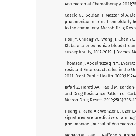
Antimicrobial Chemotherapy. 2021;76(
Cascio GL, Soldani F, Mazzariol A, L
pneumoniae in urine from elderly hos
to the community. Microb Drug Resist
Hsu JY, Chuang YC, Wang JT, Chen Y
Klebsiella pneumoniae bloodstream i
susceptibility, 2017-2019. J Formos M
Thomsen J, Abdulrazzaq NM, Everet
resistant Enterobacterales in the Un
2021. Front Public Health. 2023;11:12
Jafari Z, Harati AA, Haeili M, Kardan
and Drug Resistance Pattern of Car
Microb Drug Resist. 2019;25(3):336‑43
Huang Y, Rana AP, Wenzler E, Ozer EA
signatures are predictive of aminog
pneumoniae. Journal of Antimicrobia
Monaco M, Giani T, Raffone M, Arena F