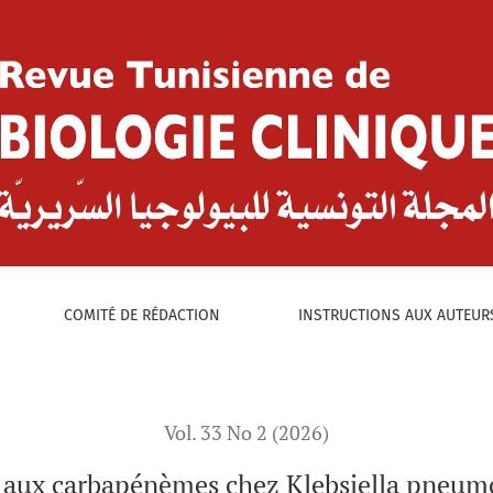
:
 chez Klebsiella pneumoniae au centre hospitalo-universitair
COMITÉ DE RÉDACTION
INSTRUCTIONS AUX AUTEUR
Vol. 33 No 2 (2026)
e aux carbapénèmes chez Klebsiella pneum