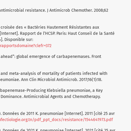
ntimicrobial resistance. J Antimicrob Chemother. 2008;62
n croisée des « Bactéries Hautement Résistantes aux
Internet]. Rapport de l’HCSP. Paris: Haut Conseil de la Santé
4]. Disponible sur:
israpportsdomaine?clefr=372
s ahead”: global emergence of carbapenemases. Front
 and meta-analysis of mortality of patients infected with
umoniae. Ann Clin Microbiol Antimicrob. 2017;16(1):18.
Carbapenemase-Producing Klebsiella pneumoniae, a Key
 Dominance. Antimicrobial Agents and Chemotherapy.
). Données de 2011 K. pneumoniae [Internet]. 2011 [cité 25 avr
nfectiologie.org.tn/pdf_ppt_docs/resistance/1544641973.pdf
). Données de 2021 K. pneumoniae [Internet]. 2021 [cité 25 avr