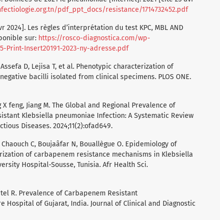
nfectiologie.org.tn/pdf_ppt_docs/resistance/1714732452.pdf
avr 2024]. Les règles d’interprétation du test KPC, MBL AND
ponible sur:
https://rosco-diagnostica.com/wp-
-Print-Insert20191-2023-ny-adresse.pdf
 Assefa D, Lejisa T, et al. Phenotypic characterization of
gative bacilli isolated from clinical specimens. PLOS ONE.
ng X feng, Jiang M. The Global and Regional Prevalence of
stant Klebsiella pneumoniae Infection: A Systematic Review
tious Diseases. 2024;11(2):ofad649.
 Chaouch C, Boujaâfar N, Bouallègue O. Epidemiology of
rization of carbapenem resistance mechanisms in Klebsiella
rsity Hospital-Sousse, Tunisia. Afr Health Sci.
Patel R. Prevalence of Carbapenem Resistant
 Hospital of Gujarat, India. Journal of Clinical and Diagnostic