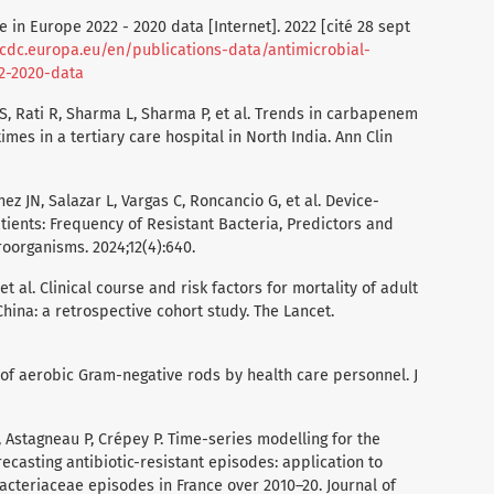
e in Europe 2022 - 2020 data [Internet]. 2022 [cité 28 sept
cdc.europa.eu/en/publications-data/antimicrobial-
2-2020-data
 S, Rati R, Sharma L, Sharma P, et al. Trends in carbapenem
mes in a tertiary care hospital in North India. Ann Clin
z JN, Salazar L, Vargas C, Roncancio G, et al. Device-
tients: Frequency of Resistant Bacteria, Predictors and
roorganisms. 2024;12(4):640.
, et al. Clinical course and risk factors for mortality of adult
hina: a retrospective cohort study. The Lancet.
of aerobic Gram-negative rods by health care personnel. J
 Astagneau P, Crépey P. Time-series modelling for the
recasting antibiotic-resistant episodes: application to
eriaceae episodes in France over 2010–20. Journal of