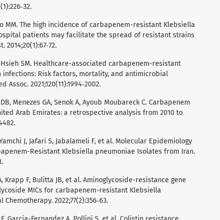
1):226‑32.
leo MM. The high incidence of carbapenem-resistant Klebsiella
pital patients may facilitate the spread of resistant strains
. 2014;20(1):67‑72.
C, Hsieh SM. Healthcare-associated carbapenem-resistant
nfections: Risk factors, mortality, and antimicrobial
ed Assoc. 2021;120(11):1994‑2002.
t DB, Menezes GA, Senok A, Ayoub Moubareck C. Carbapenem
ited Arab Emirates: a retrospective analysis from 2010 to
44482.
-Yamchi J, Jafari S, Jabalameli F, et al. Molecular Epidemiology
bapenem-Resistant Klebsiella pneumoniae Isolates from Iran.
.
, Krapp F, Bulitta JB, et al. Aminoglycoside-resistance gene
lycoside MICs for carbapenem-resistant Klebsiella
l Chemotherapy. 2022;77(2):356‑63.
, Garcia-Fernandez A, Pollini S, et al. Colistin resistance