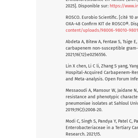
2025]. Disponible sur:
https://www.i
ROSCO. Eurobio Scientific. [cité 10 
OXA-48 Confirm KIT de ROSCO®. Dis
content/uploads/98006-98010-98015
Abdeta A, Bitew A, Fentaw S, Tsige E,
carbapenem non-susceptible gram-ne
2021;16(12):e0256556.
Lin X chen, Li C li, Zhang S yang, Ya
Hospital-Acquired Carbapenem-Resi
and Meta-analysis. Open Forum Infec
Messaoudi A, Mansour W, Jaidane N,
resistance and phenotypic characte
pneumoniae isolates at Sahloul Unive
2019;19(2):2008‑20.
Modi C, Singh S, Pandya Y, Patel C, 
Enterobacteriaceae in a Tertiary Care
Research. 2021;15.