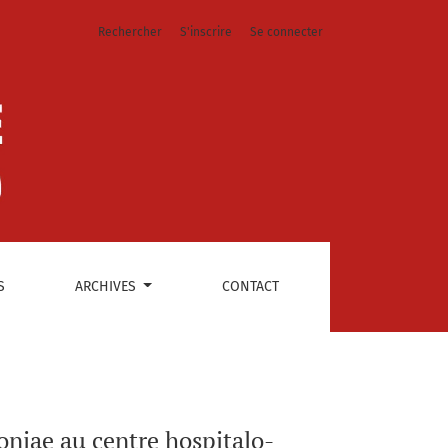
Rechercher
S'inscrire
Se connecter
e Sahloul
S
ARCHIVES
CONTACT
oniae au centre hospitalo-