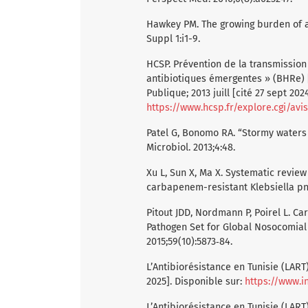
Hawkey PM. The growing burden of a
Suppl 1:i1-9.
HCSP. Prévention de la transmissio
antibiotiques émergentes » (BHRe) [
Publique; 2013 juill [cité 27 sept 202
https://www.hcsp.fr/explore.cgi/av
Patel G, Bonomo RA. “Stormy water
Microbiol. 2013;4:48.
Xu L, Sun X, Ma X. Systematic review
carbapenem-resistant Klebsiella pne
Pitout JDD, Nordmann P, Poirel L. 
Pathogen Set for Global Nosocomial
2015;59(10):5873‑84.
L’Antibiorésistance en Tunisie (LART
2025]. Disponible sur:
https://www.i
L’Antibiorésistance en Tunisie (LART