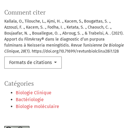
Comment citer
Kallala, O., Tilouche, L., Ajmi, H. ., Kacem, S., Bougattas, S. .,
Azzouzi, F. ., Kacem, S. ., Fodha, I. ., Ketata, S. ., Chaouch, C. .,
Boujaafar, N. ., Bouallegue, O. ., Abroug, S. ., & Trabelsi, A. . (2021).
Apport du FilmArray® dans le diagnostic d’un purpura
fulminans à Neisseria meningitidis.
Revue Tunisienne De Biologie
Clinique
,
28
(1). https://doi.org/10.71699/revtunbiolclin.v28i1.128
Formats de citations
Catégories
Biologie Clinique
Bactériologie
Biologie moléculaire