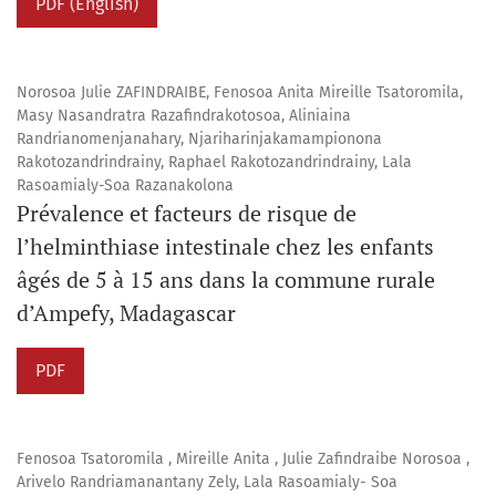
PDF (English)
Norosoa Julie ZAFINDRAIBE, Fenosoa Anita Mireille Tsatoromila,
Masy Nasandratra Razafindrakotosoa, Aliniaina
Randrianomenjanahary, Njariharinjakamampionona
Rakotozandrindrainy, Raphael Rakotozandrindrainy, Lala
Rasoamialy-Soa Razanakolona
Prévalence et facteurs de risque de
l’helminthiase intestinale chez les enfants
âgés de 5 à 15 ans dans la commune rurale
d’Ampefy, Madagascar
PDF
Fenosoa Tsatoromila , Mireille Anita , Julie Zafindraibe Norosoa ,
Arivelo Randriamanantany Zely, Lala Rasoamialy- Soa