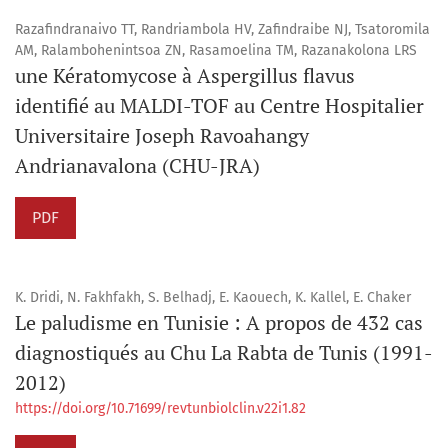
Razafindranaivo TT, Randriambola HV, Zafindraibe NJ, Tsatoromila
AM, Ralambohenintsoa ZN, Rasamoelina TM, Razanakolona LRS
une Kératomycose à Aspergillus flavus
identifié au MALDI-TOF au Centre Hospitalier
Universitaire Joseph Ravoahangy
Andrianavalona (CHU-JRA)
PDF
K. Dridi, N. Fakhfakh, S. Belhadj, E. Kaouech, K. Kallel, E. Chaker
Le paludisme en Tunisie : A propos de 432 cas
diagnostiqués au Chu La Rabta de Tunis (1991-
2012)
https://doi.org/10.71699/revtunbiolclin.v22i1.82