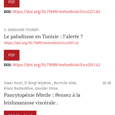
PDF
DOI:
https://doi.org/10.71699/revtunbiolclin.v22i1.82
S. GARGOURI FOURATI
Le paludisme en Tunisie : l’alerte ?
https://doi.org/10.71699/revtunbiolclin.v20i1.42
PDF
DOI:
https://doi.org/10.71699/revtunbiolclin.v20i1.42
Siwar Hezzi, El Borgi Wijdene , Berriche Aida,
26-28
Kilani Badreddine, Gouider Emna
Pancytopénie fébrile : Pensez à la
leishmaniose viscérale .