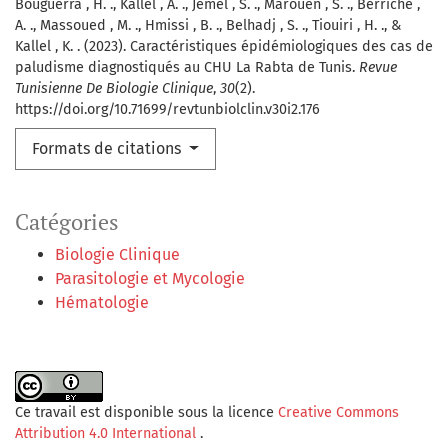
Bouguerra , H. ., Kallel , A. ., Jemel , S. ., Marouen , S. ., Berriche ,
A. ., Massoued , M. ., Hmissi , B. ., Belhadj , S. ., Tiouiri , H. ., &
Kallel , K. . (2023). Caractéristiques épidémiologiques des cas de
paludisme diagnostiqués au CHU La Rabta de Tunis.
Revue
Tunisienne De Biologie Clinique
,
30
(2).
https://doi.org/10.71699/revtunbiolclin.v30i2.176
Formats de citations
Catégories
Biologie Clinique
Parasitologie et Mycologie
Hématologie
Ce travail est disponible sous la licence
Creative Commons
Attribution 4.0 International
.