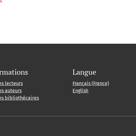
14
rmations
Langue
es lecteurs
Français (France)
es auteurs
English
es bibliothécaires