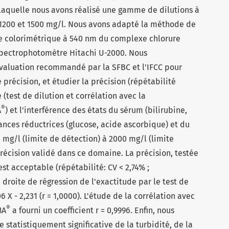
e laquelle nous avons réalisé une gamme de dilutions à
0, 1200 et 1500 mg/l. Nous avons adapté la méthode de
re colorimétrique à 540 nm du complexe chlorure
 spectrophotomètre Hitachi U-2000. Nous
valuation recommandé par la SFBC et l'IFCC pour
de précision, et étudier la précision (répétabilité
e (test de dilution et corrélation avec la
®
A
) et l'interférence des états du sérum (bilirubine,
ances réductrices (glucose, acide ascorbique) et du
3 mg/l (limite de détection) à 2000 mg/l (limite
 précision validé dans ce domaine. La précision, testée
est acceptable (répétabilité: CV < 2,74% ;
a droite de régression de l'exactitude par le test de
6 X - 2,231 (r = 1,0000). L'étude de la corrélation avec
®
MA
a fourni un coefficient r = 0,9996. Enfin, nous
 statistiquement significative de la turbidité, de la