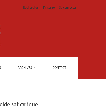
Rechercher
S'inscrire
Se connecter
S
ARCHIVES
CONTACT
cide salicylique