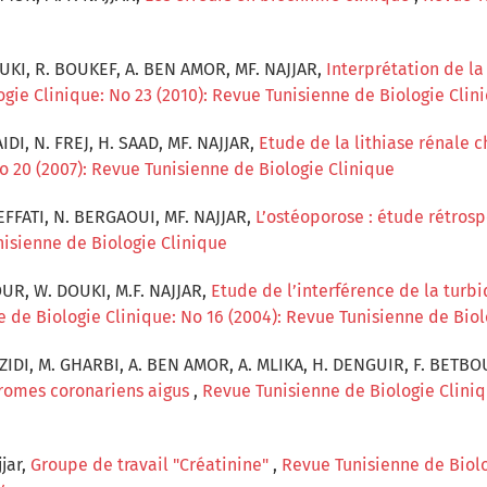
OUKI, R. BOUKEF, A. BEN AMOR, MF. NAJJAR,
Interprétation de la
gie Clinique: No 23 (2010): Revue Tunisienne de Biologie Clin
AIDI, N. FREJ, H. SAAD, MF. NAJJAR,
Etude de la lithiase rénale 
o 20 (2007): Revue Tunisienne de Biologie Clinique
EFFATI, N. BERGAOUI, MF. NAJJAR,
L’ostéoporose : étude rétros
nisienne de Biologie Clinique
R, W. DOUKI, M.F. NAJJAR,
Etude de l’interférence de la turb
 de Biologie Clinique: No 16 (2004): Revue Tunisienne de Biol
 ZIDI, M. GHARBI, A. BEN AMOR, A. MLIKA, H. DENGUIR, F. BETB
dromes coronariens aigus
,
Revue Tunisienne de Biologie Cliniq
jjar,
Groupe de travail "Créatinine"
,
Revue Tunisienne de Biolog