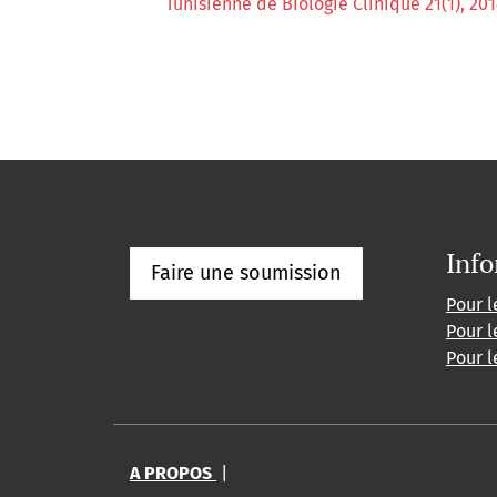
Tunisienne de Biologie Clinique 21(1), 20
Info
Faire une soumission
Pour l
Pour l
Pour l
A PROPOS
|