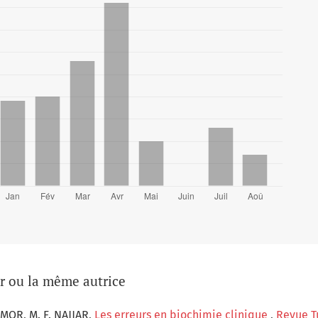
ur ou la même autrice
AMOR, M. F. NAJJAR,
Les erreurs en biochimie clinique
,
Revue Tu