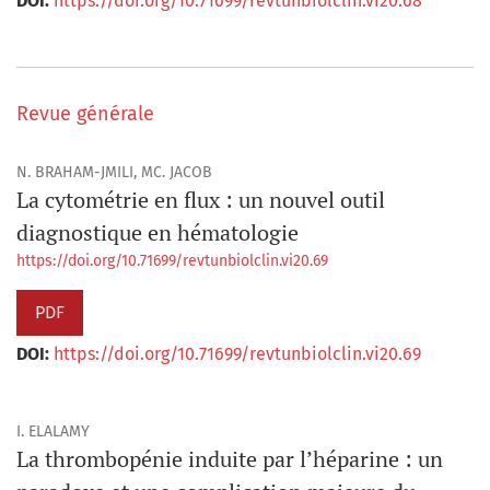
DOI:
https://doi.org/10.71699/revtunbiolclin.vi20.68
Revue générale
N. BRAHAM-JMILI, MC. JACOB
La cytométrie en flux : un nouvel outil
diagnostique en hématologie
https://doi.org/10.71699/revtunbiolclin.vi20.69
PDF
DOI:
https://doi.org/10.71699/revtunbiolclin.vi20.69
I. ELALAMY
La thrombopénie induite par l’héparine : un