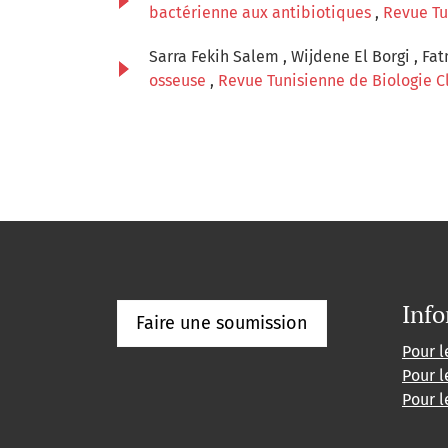
bactérienne aux antibiotiques
,
Revue Tun
Sarra Fekih Salem , Wijdene El Borgi , Fa
osseuse
,
Revue Tunisienne de Biologie Cl
Info
Faire une soumission
Pour l
Pour l
Pour l