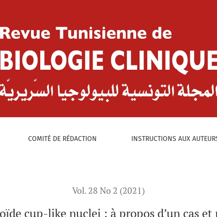
:
ropos d’un cas et revue de la littérature
COMITÉ DE RÉDACTION
INSTRUCTIONS AUX AUTEUR
Vol. 28 No 2 (2021)
de cup-like nuclei : à propos d’un cas et r