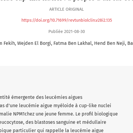
ARTICLE ORIGINAL
https://doi.org/10.71699/revtunbiolclin.v28i2.135
Publiée 2021-08-30
m Fekih
Wejden El Borgi
Fatma Ben Lakhal
Hend Ben Neji
Ba
entité émergente des leucémies aigues
as d’une leucémie aigue myéloide à cup-like nuclei
omalie NPM1chez une jeune femme. Le profil biologique
leucocytose, des blastoses sanguine et médullaire
ique particulier qui rappelle la leucémie aigue