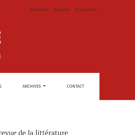
Rechercher
S'inscrire
Se connecter
S
ARCHIVES
CONTACT
evue de la littérature