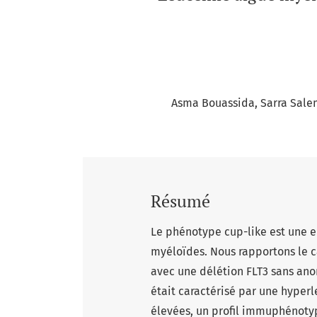
Asma Bouassida
Sarra Sale
Résumé
Le phénotype cup-like est une 
myéloïdes. Nous rapportons le c
avec une délétion FLT3 sans an
était caractérisé par une hyper
élevées, un profil immuphénotyp