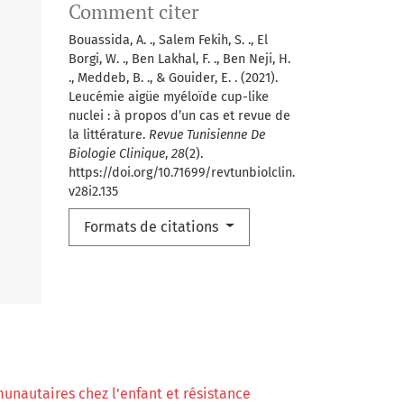
Comment citer
Bouassida, A. ., Salem Fekih, S. ., El
Borgi, W. ., Ben Lakhal, F. ., Ben Neji, H.
., Meddeb, B. ., & Gouider, E. . (2021).
Leucémie aigüe myéloïde cup-like
nuclei : à propos d’un cas et revue de
la littérature.
Revue Tunisienne De
Biologie Clinique
,
28
(2).
https://doi.org/10.71699/revtunbiolclin.
v28i2.135
Formats de citations
unautaires chez l’enfant et résistance