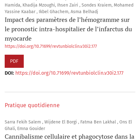
Hamida, Khadija Mzoughi, Ihsen Zairi , Sondes Kraiem, Mohamed
Yassine Kaabar , Ikbel Ghachem, Asma Belhadj
Impact des paramètres de l’hémogramme sur
le pronostic intra-hospitalier de l’infarctus du
myocarde
https://doi.org/10.71699/revtunbiolclin.v30i2.177
PDF
DOI:
https://doi.org/10.71699/revtunbiolclin.v30i2.177
Pratique quotidienne
Sarra Fekih Salem , Wijdene El Borgi , Fatma Ben Lakhal , Ons El
Ghali, Emna Gouider
Cannibalisme cellulaire et phagocytose dans la