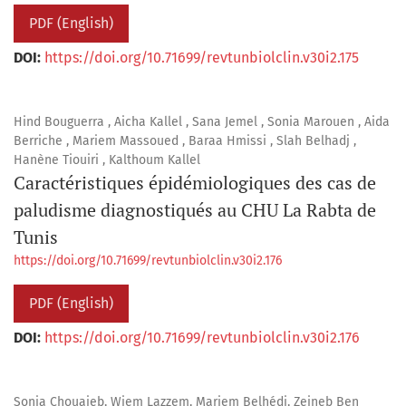
PDF (English)
DOI:
https://doi.org/10.71699/revtunbiolclin.v30i2.175
Hind Bouguerra , Aicha Kallel , Sana Jemel , Sonia Marouen , Aida
Berriche , Mariem Massoued , Baraa Hmissi , Slah Belhadj ,
Hanène Tiouiri , Kalthoum Kallel
Caractéristiques épidémiologiques des cas de
paludisme diagnostiqués au CHU La Rabta de
Tunis
https://doi.org/10.71699/revtunbiolclin.v30i2.176
PDF (English)
DOI:
https://doi.org/10.71699/revtunbiolclin.v30i2.176
Sonia Chouaieb, Wiem Lazzem, Mariem Belhédi, Zeineb Ben