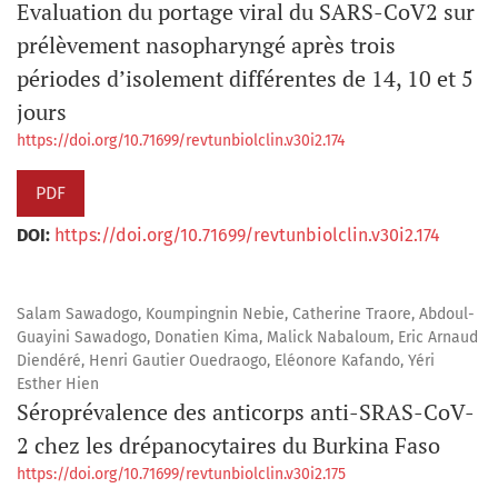
Evaluation du portage viral du SARS-CoV2 sur
prélèvement nasopharyngé après trois
périodes d’isolement différentes de 14, 10 et 5
jours
https://doi.org/10.71699/revtunbiolclin.v30i2.174
PDF
DOI:
https://doi.org/10.71699/revtunbiolclin.v30i2.174
Salam Sawadogo, Koumpingnin Nebie, Catherine Traore, Abdoul-
Guayini Sawadogo, Donatien Kima, Malick Nabaloum, Eric Arnaud
Diendéré, Henri Gautier Ouedraogo, Eléonore Kafando, Yéri
Esther Hien
Séroprévalence des anticorps anti-SRAS-CoV-
2 chez les drépanocytaires du Burkina Faso
https://doi.org/10.71699/revtunbiolclin.v30i2.175