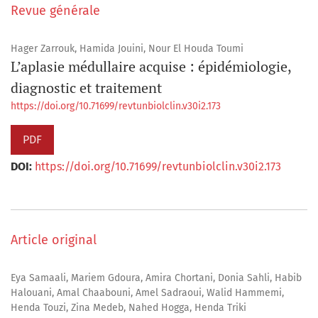
Revue générale
Hager Zarrouk, Hamida Jouini, Nour El Houda Toumi
L’aplasie médullaire acquise : épidémiologie,
diagnostic et traitement
https://doi.org/10.71699/revtunbiolclin.v30i2.173
PDF
DOI:
https://doi.org/10.71699/revtunbiolclin.v30i2.173
Article original
Eya Samaali, Mariem Gdoura, Amira Chortani, Donia Sahli, Habib
Halouani, Amal Chaabouni, Amel Sadraoui, Walid Hammemi,
Henda Touzi, Zina Medeb, Nahed Hogga, Henda Triki