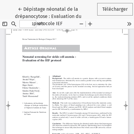
Retourner aux informations sur l'article
←
Dépistage néonatal de la
Télécharger
drépanocytose : Evaluation du
protocole IEF