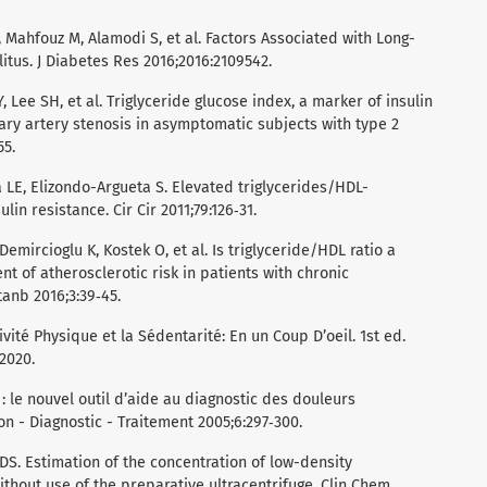
, Mahfouz M, Alamodi S, et al. Factors Associated with Long-
itus. J Diabetes Res 2016;2016:2109542.
Y, Lee SH, et al. Triglyceride glucose index, a marker of insulin
nary artery stenosis in asymptomatic subjects with type 2
55.
LE, Elizondo-Argueta S. Elevated triglycerides/HDL-
lin resistance. Cir Cir 2011;79:126‑31.
 Demircioglu K, Kostek O, et al. Is triglyceride/HDL ratio a
nt of atherosclerotic risk in patients with chronic
tanb 2016;3:39‑45.
ivité Physique et la Sédentarité: En un Coup D’oeil. 1st ed.
2020.
: le nouvel outil d’aide au diagnostic des douleurs
n - Diagnostic - Traitement 2005;6:297‑300.
DS. Estimation of the concentration of low-density
ithout use of the preparative ultracentrifuge. Clin Chem