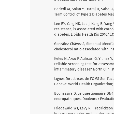
Badedi M, Solan Y, Darraj H, Sabai A
Term Control of Type 2 Diabetes Mell
Lee EY, Yang HK, Lee J, Kang B, Yang 
resistance, is associated with coro
diabetes. Lipids Health Dis 2016;15:1
González-Chávez A, Simental-Mendía 
cholesterol ratio associated with insu
Keles N, Aksu F, Aciksari G, Yilmaz Y,
reliable screening test for assessme
inflammatory disease? North Clin Is
Lignes Directrices de l’OMS Sur l’act
Geneva: World Health Organization; 
Bouhassira D. Le questionnaire DN4 
neuropathiques. Douleurs : Evaluatio
Friedewald WT, Levy RI, Fredrickson 
lipoprotein cholesterol in plasma, w