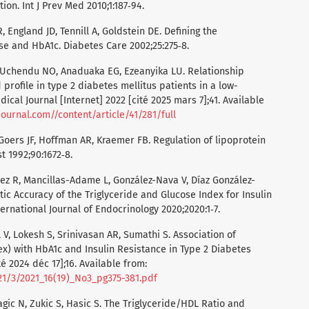
on. Int J Prev Med 2010;1:187‑94.
 England JD, Tennill A, Goldstein DE. Defining the
e and HbA1c. Diabetes Care 2002;25:275‑8.
, Uchendu NO, Anaduaka EG, Ezeanyika LU. Relationship
profile in type 2 diabetes mellitus patients in a low-
ical Journal [Internet] 2022 [cité 2025 mars 7];41. Available
urnal.com//content/article/41/281/full
Goers JF, Hoffman AR, Kraemer FB. Regulation of lipoprotein
st 1992;90:1672‑8.
ez R, Mancillas-Adame L, González-Nava V, Díaz González-
stic Accuracy of the Triglyceride and Glucose Index for Insulin
ernational Journal of Endocrinology 2020;2020:1‑7.
 V, Lokesh S, Srinivasan AR, Sumathi S. Association of
ex) with HbA1c and Insulin Resistance in Type 2 Diabetes
té 2024 déc 17];16. Available from:
21/3/2021_16(19)_No3_pg375-381.pdf
agic N, Zukic S, Hasic S. The Triglyceride/HDL Ratio and