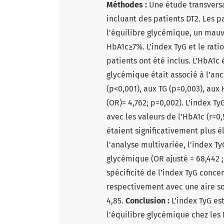
Méthodes :
Une étude transvers
incluant des patients DT2. Les p
l’équilibre glycémique, un mauv
HbA1c≥7%. L’index TyG et le rati
patients ont été inclus. L’HbA1c
glycémique était associé à l’anc
(p<0,001), aux TG (p=0,003), aux 
(OR)= 4,762; p=0,002). L’index Ty
avec les valeurs de l’HbA1c (r=0,
étaient significativement plus é
l’analyse multivariée, l’index 
glycémique (OR ajusté = 68,442 ; 
spécificité de l’index TyG conc
respectivement avec une aire sou
4,85.
Conclusion :
L’index TyG es
l’équilibre glycémique chez les 