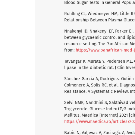
Blood Sugar Tests in General Populati
Rohlfing CL, Wiedmeyer HM, Little RR,
Relationship Between Plasma Glucos
Nnakenyi ID, Nnakenyi EF, Parker EJ
between glycaemic control and lipid 
resource setting. The Pan African Med
from:
https://www.panafrican-med-jo
Tavangar K, Murata Y, Pedersen ME, 
lipase in the diabetic rat. J Clin Inve
Sánchez-García A, Rodríguez-Gutiérr
Colmenero A, Solis RC, et al. Diagno
Resistance: A Systematic Review. Int
Selvi NMK, Nandhini S, Sakthivadivel
Triglyceride–Glucose Index (TyG ind
Mellitus. Maedica [Internet] 2021 [ci
https://www.maedica.ro/articles/20
Babic N, Valjevac A, Zaciragic A, Avd