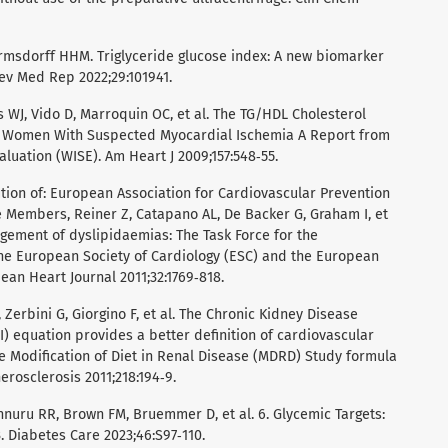
Hermsdorff HHM. Triglyceride glucose index: A new biomarker
rev Med Rep 2022;29:101941.
rs WJ, Vido D, Marroquin OC, et al. The TG/HDL Cholesterol
 in Women With Suspected Myocardial Ischemia A Report from
uation (WISE). Am Heart J 2009;157:548‑55.
tion of: European Association for Cardiovascular Prevention
e Members, Reiner Z, Catapano AL, De Backer G, Graham I, et
gement of dyslipidaemias: The Task Force for the
e European Society of Cardiology (ESC) and the European
ean Heart Journal 2011;32:1769‑818.
, Zerbini G, Giorgino F, et al. The Chronic Kidney Disease
) equation provides a better definition of cardiovascular
e Modification of Diet in Renal Disease (MDRD) Study formula
erosclerosis 2011;218:194‑9.
nuru RR, Brown FM, Bruemmer D, et al. 6. Glycemic Targets:
 Diabetes Care 2023;46:S97‑110.