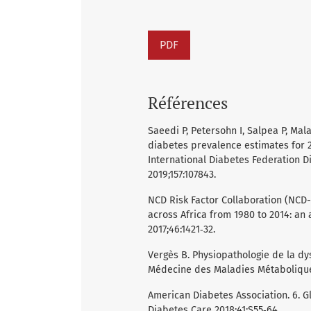
PDF
Références
Saeedi P, Petersohn I, Salpea P, Mal
diabetes prevalence estimates for 2
International Diabetes Federation Di
2019;157:107843.
NCD Risk Factor Collaboration (NCD-
across Africa from 1980 to 2014: an
2017;46:1421‑32.
Vergès B. Physiopathologie de la dy
Médecine des Maladies Métaboliques
American Diabetes Association. 6. G
Diabetes Care 2018;41:S55‑64.