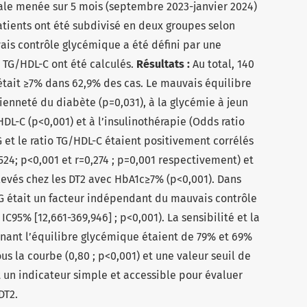
ale menée sur 5 mois (septembre 2023-janvier 2024)
atients ont été subdivisé en deux groupes selon
ais contrôle glycémique a été défini par une
o TG/HDL-C ont été calculés.
Résultats :
Au total, 140
 était ≥7% dans 62,9% des cas. Le mauvais équilibre
ienneté du diabète (p=0,031), à la glycémie à jeun
HDL-C (p<0,001) et à l’insulinothérapie (Odds ratio
G et le ratio TG/HDL-C étaient positivement corrélés
524; p<0,001 et r=0,274 ; p=0,001 respectivement) et
levés chez les DT2 avec HbA1c≥7% (p<0,001). Dans
TyG était un facteur indépendant du mauvais contrôle
IC95% [12,661-369,946] ; p<0,001). La sensibilité et la
ernant l’équilibre glycémique étaient de 79% et 69%
s la courbe (0,80 ; p<0,001) et une valeur seuil de
t un indicateur simple et accessible pour évaluer
DT2.