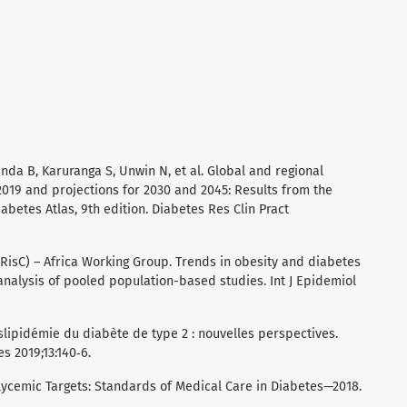
anda B, Karuranga S, Unwin N, et al. Global and regional
019 and projections for 2030 and 2045: Results from the
abetes Atlas, 9th edition. Diabetes Res Clin Pract
RisC) – Africa Working Group. Trends in obesity and diabetes
 analysis of pooled population-based studies. Int J Epidemiol
slipidémie du diabète de type 2 : nouvelles perspectives.
 2019;13:140‑6.
lycemic Targets: Standards of Medical Care in Diabetes—2018.