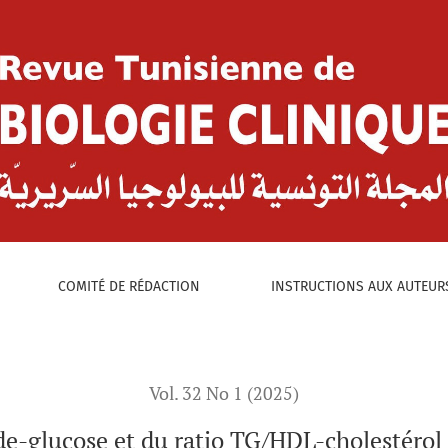
:
atio TG/HDL-cholestérol dans le suivi de l’équilibre glycémique
COMITÉ DE RÉDACTION
INSTRUCTIONS AUX AUTEUR
Vol. 32 No 1 (2025)
ide-glucose et du ratio TG/HDL-cholestérol d