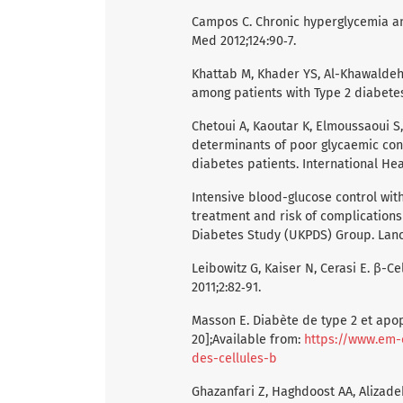
Campos C. Chronic hyperglycemia and
Med 2012;124:90‑7.
Khattab M, Khader YS, Al-Khawaldeh 
among patients with Type 2 diabetes
Chetoui A, Kaoutar K, Elmoussaoui S,
determinants of poor glycaemic con
diabetes patients. International Hea
Intensive blood-glucose control wit
treatment and risk of complications
Diabetes Study (UKPDS) Group. Lance
Leibowitz G, Kaiser N, Cerasi E. β-Ce
2011;2:82‑91.
Masson E. Diabète de type 2 et apop
20];Available from:
https://www.em-
des-cellules-b
Ghazanfari Z, Haghdoost AA, Alizade