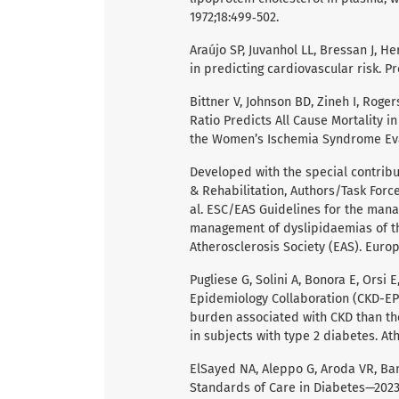
1972;18:499‑502.
Araújo SP, Juvanhol LL, Bressan J, 
in predicting cardiovascular risk. P
Bittner V, Johnson BD, Zineh I, Roge
Ratio Predicts All Cause Mortality
the Women’s Ischemia Syndrome Eval
Developed with the special contribu
& Rehabilitation, Authors/Task Forc
al. ESC/EAS Guidelines for the mana
management of dyslipidaemias of th
Atherosclerosis Society (EAS). Europ
Pugliese G, Solini A, Bonora E, Orsi E
Epidemiology Collaboration (CKD-EPI
burden associated with CKD than th
in subjects with type 2 diabetes. Ath
ElSayed NA, Aleppo G, Aroda VR, Ban
Standards of Care in Diabetes—2023.