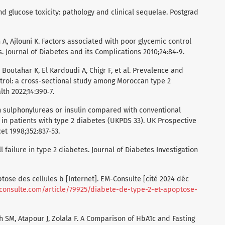
 glucose toxicity: pathology and clinical sequelae. Postgrad
A, Ajlouni K. Factors associated with poor glycemic control
. Journal of Diabetes and its Complications 2010;24:84‑9.
 Boutahar K, El Kardoudi A, Chigr F, et al. Prevalence and
trol: a cross-sectional study among Moroccan type 2
lth 2022;14:390‑7.
h sulphonylureas or insulin compared with conventional
 in patients with type 2 diabetes (UKPDS 33). UK Prospective
t 1998;352:837‑53.
ll failure in type 2 diabetes. Journal of Diabetes Investigation
tose des cellules b [Internet]. EM-Consulte [cité 2024 déc
consulte.com/article/79925/diabete-de-type-2-et-apoptose-
h SM, Atapour J, Zolala F. A Comparison of HbA1c and Fasting