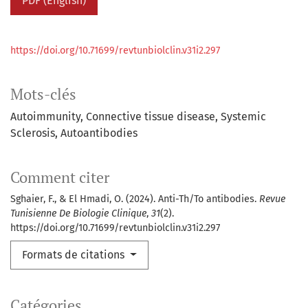
PDF (English)
https://doi.org/10.71699/revtunbiolclin.v31i2.297
Mots-clés
Autoimmunity
Connective tissue disease
Systemic
Sclerosis
Autoantibodies
Comment citer
Sghaier, F., & El Hmadi, O. (2024). Anti-Th/To antibodies.
Revue
Tunisienne De Biologie Clinique
,
31
(2).
https://doi.org/10.71699/revtunbiolclin.v31i2.297
Formats de citations
Catégories