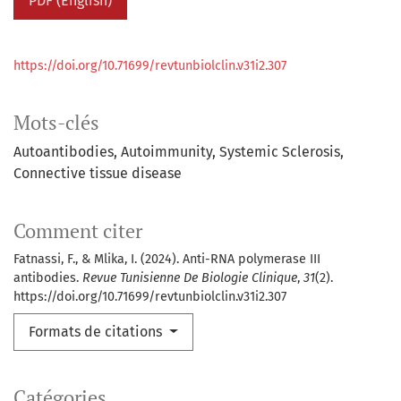
PDF (English)
https://doi.org/10.71699/revtunbiolclin.v31i2.307
Mots-clés
Autoantibodies
Autoimmunity
Systemic Sclerosis
Connective tissue disease
Comment citer
Fatnassi, F., & Mlika, I. (2024). Anti-RNA polymerase III
antibodies.
Revue Tunisienne De Biologie Clinique
,
31
(2).
https://doi.org/10.71699/revtunbiolclin.v31i2.307
Formats de citations
Catégories