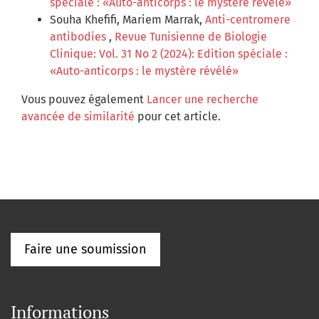
spéciale : «Auto-anticorps : le mystère révélé»
Souha Khefifi, Mariem Marrak,
Anti-centromere
antibodies
,
Revue Tunisienne de Biologie
Clinique: Vol. 31 No 2 (2024): Edition spéciale :
«Auto-anticorps : le mystère révélé»
Vous pouvez également
Lancer une recherche
avancée de similarité
pour cet article.
Faire une soumission
Informations