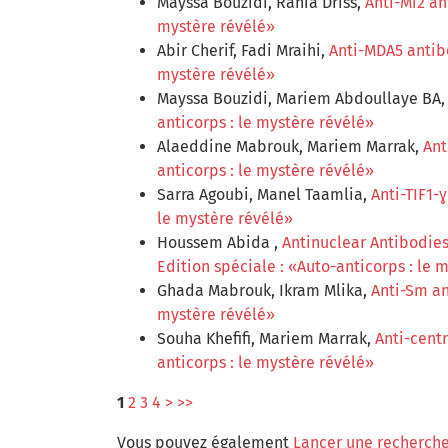
Mayssa Bouzidi, Rania Driss,
Anti-Mi2 a
mystère révélé»
Abir Cherif, Fadi Mraihi,
Anti-MDA5 anti
mystère révélé»
Mayssa Bouzidi, Mariem Abdoullaye BA
anticorps : le mystère révélé»
Alaeddine Mabrouk, Mariem Marrak,
Ant
anticorps : le mystère révélé»
Sarra Agoubi, Manel Taamlia,
Anti-TIF1-
le mystère révélé»
Houssem Abida ,
Antinuclear Antibodies
Edition spéciale : «Auto-anticorps : le 
Ghada Mabrouk, Ikram Mlika,
Anti-Sm a
mystère révélé»
Souha Khefifi, Mariem Marrak,
Anti-cent
anticorps : le mystère révélé»
1
2
3
4
>
>>
Vous pouvez également
Lancer une recherche