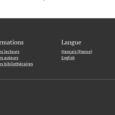
rmations
Langue
es lecteurs
Français (France)
es auteurs
English
es bibliothécaires