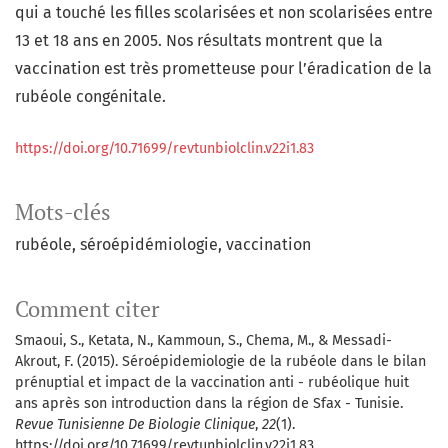
qui a touché les filles scolarisées et non scolarisées entre
13 et 18 ans en 2005. Nos résultats montrent que la
vaccination est très prometteuse pour l’éradication de la
rubéole congénitale.
https://doi.org/10.71699/revtunbiolclin.v22i1.83
Mots-clés
rubéole
séroépidémiologie
vaccination
Comment citer
Smaoui, S., Ketata, N., Kammoun, S., Chema, M., & Messadi-
Akrout, F. (2015). Séroépidemiologie de la rubéole dans le bilan
prénuptial et impact de la vaccination anti - rubéolique huit
ans après son introduction dans la région de Sfax - Tunisie.
Revue Tunisienne De Biologie Clinique
,
22
(1).
https://doi.org/10.71699/revtunbiolclin.v22i1.83