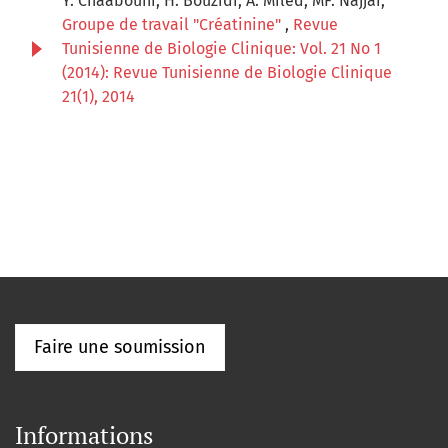
Y. Chaabouni, H. Bouzidi, A. Miled, MF. Najjar,
Groupe de travail "Créatinine"
,
Revue
Tunisienne de Biologie Clinique: Vol. 21 No 1
(2014): Revue Tunisienne de Biologie Clinique
21(1), 2014
Faire une soumission
Informations