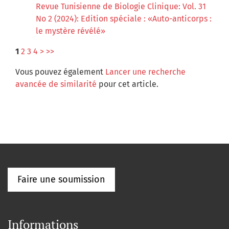
Revue Tunisienne de Biologie Clinique: Vol. 31
No 2 (2024): Edition spéciale : «Auto-anticorps :
le mystère révélé»
1
2
3
4
>
>>
Vous pouvez également
Lancer une recherche
avancée de similarité
pour cet article.
Faire une soumission
Informations