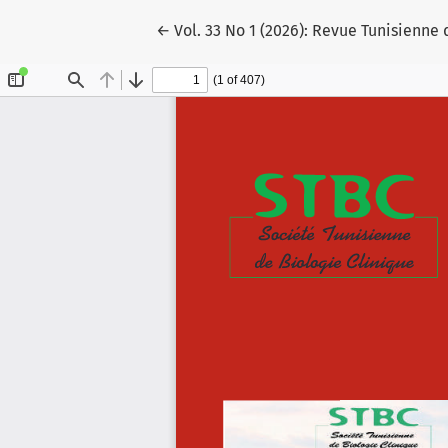
Retourner aux informations sur l'artic
←
Vol. 33 No 1 (2026): Revue Tunisienne