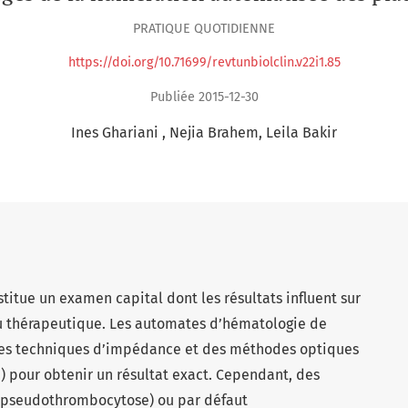
PRATIQUE QUOTIDIENNE
https://doi.org/10.71699/revtunbiolclin.v22i1.85
Publiée 2015-12-30
Ines Ghariani
Nejia Brahem
Leila Bakir
itue un examen capital dont les résultats influent sur
ou thérapeutique. Les automates d’hématologie de
des techniques d’impédance et des méthodes optiques
ce) pour obtenir un résultat exact. Cependant, des
(pseudothrombocytose) ou par défaut