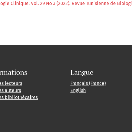
gie Clinique: Vol. 29 No 3 (2022): Revue Tunisienne de Biologi
rmations
Langue
es lecteurs
Français (France)
es auteurs
English
es bibliothécaires