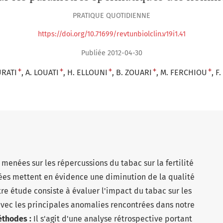
PRATIQUE QUOTIDIENNE
https://doi.org/10.71699/revtunbiolclin.v19i1.41
Publiée 2012-04-30
+
+
+
+
+
URATI
A. LOUATI
H. ELLOUNI
B. ZOUARI
M. FERCHIOU
F
menées sur les répercussions du tabac sur la fertilité
ées mettent en évidence une diminution de la qualité
re étude consiste à évaluer l'impact du tabac sur les
vec les principales anomalies rencontrées dans notre
éthodes :
Il s'agit d'une analyse rétrospective portant