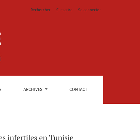
Rechercher
S'inscrire
Se connecter
S
ARCHIVES
CONTACT
 infertiles en Tunisie