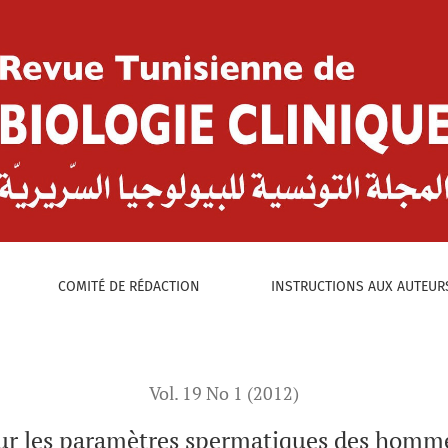
:
matiques des hommes infertiles en Tunisie
COMITÉ DE RÉDACTION
INSTRUCTIONS AUX AUTEUR
Vol. 19 No 1 (2012)
sur les paramètres spermatiques des hommes