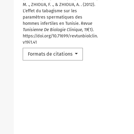
M. ., ZHIOUA, F. ., & ZHIOUA, A. . (2012).
L’effet du tabagisme sur les
paramètres spermatiques des
hommes infertiles en Tunisie.
Revue
Tunisienne De Biologie Clinique
,
19
(1).
https://doi.org/10.71699/revtunbiolclin.
v19i1.41
Formats de citations