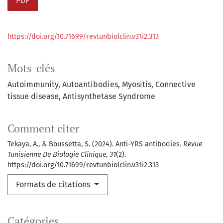
PDF
https://doi.org/10.71699/revtunbiolclin.v31i2.313
Mots-clés
Autoimmunity
Autoantibodies
Myositis
Connective
tissue disease
Antisynthetase Syndrome
Comment citer
Tekaya, A., & Boussetta, S. (2024). Anti-YRS antibodies.
Revue
Tunisienne De Biologie Clinique
,
31
(2).
https://doi.org/10.71699/revtunbiolclin.v31i2.313
Formats de citations
Catégories