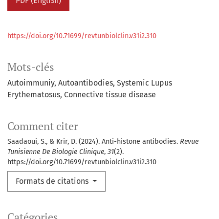
PDF (English)
https://doi.org/10.71699/revtunbiolclin.v31i2.310
Mots-clés
Autoimmuniy
Autoantibodies
Systemic Lupus
Erythematosus
Connective tissue disease
Comment citer
Saadaoui, S., & Krir, D. (2024). Anti-histone antibodies.
Revue
Tunisienne De Biologie Clinique
,
31
(2).
https://doi.org/10.71699/revtunbiolclin.v31i2.310
Formats de citations
Catégories