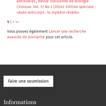
antibodies
,
Revue Tunisienne de Biologie
Clinique: Vol. 31 No 2 (2024): Edition spéciale :
«Auto-anticorps : le mystère révélé»
1
2
>
>>
Vous pouvez également
Lancer une recherche
avancée de similarité
pour cet article.
Faire une soumission
Informations