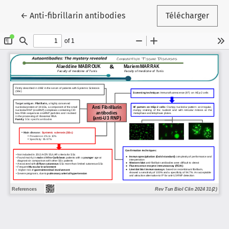
Retourner aux informations sur l'article
←
Anti-fibrillarin antibodies
Télécharger