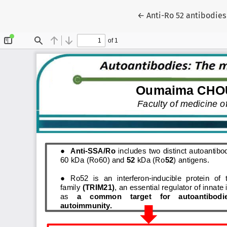
Retourner aux informat
←
Anti-Ro 52 antibodies