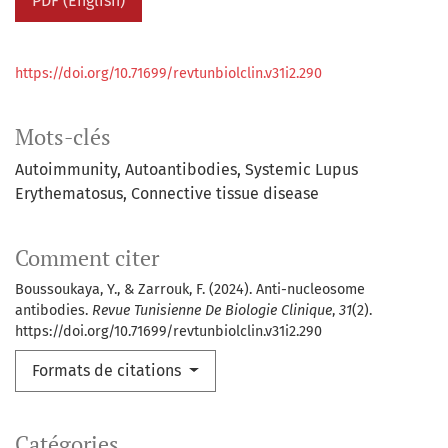
PDF (English)
https://doi.org/10.71699/revtunbiolclin.v31i2.290
Mots-clés
Autoimmunity
Autoantibodies
Systemic Lupus
Erythematosus
Connective tissue disease
Comment citer
Boussoukaya, Y., & Zarrouk, F. (2024). Anti-nucleosome
antibodies.
Revue Tunisienne De Biologie Clinique
,
31
(2).
https://doi.org/10.71699/revtunbiolclin.v31i2.290
Formats de citations
Catégories