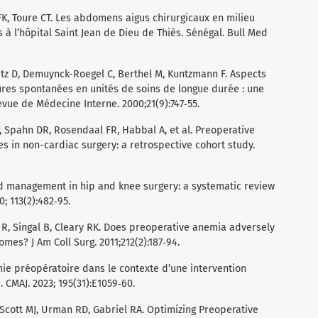
K, Toure CT. Les abdomens aigus chirurgicaux en milieu
s à l’hôpital Saint Jean de Dieu de Thiès. Sénégal. Bull Med
tz D, Demuynck-Roegel C, Berthel M, Kuntzmann F. Aspects
ures spontanées en unités de soins de longue durée : une
vue de Médecine Interne. 2000;21(9):747‑55.
 Spahn DR, Rosendaal FR, Habbal A, et al. Preoperative
 in non-cardiac surgery: a retrospective cohort study.
 management in hip and knee surgery: a systematic review
0; 113(2):482‑95.
, Singal B, Cleary RK. Does preoperative anemia adversely
mes? J Am Coll Surg. 2011;212(2):187‑94.
mie préopératoire dans le contexte d’une intervention
 CMAJ. 2023; 195(31):E1059‑60.
Scott MJ, Urman RD, Gabriel RA. Optimizing Preoperative