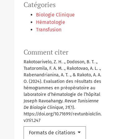
Catégories
Biologie Clinique
Hématologie
Transfusion
Comment citer
Rakotoarivelo, Z. H. ., Dodoson, B. T. .,
Tsatoromila, F. A. M. ., Rakotovao, A. L. .,
Rabenandrianina, A. T. ., & Rakoto, A. A.
O. (2024). Evaluation des résultats des
hémogrammes en préopératoire au
laboratoire d’hématologie de l’hôpital
Joseph Ravoahangy.
Revue Tunisienne
De Biologie Clinique
,
31
(1).
https://doi.org/10.71699/revtunbiolclin.
v31i1.247
Formats de citations