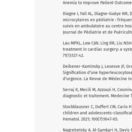
Anemia to Improve Patient Outcomes. 
Diagne I, Fall AL, Diagne-Guèye NR, 
microcytaires en pédiatrie : fréque
suivis en ambulatoire au centre hos
Journal de Pédiatrie et de Puéricultu
Lau MPXL, Low CJW, Ling RR, Liu NSH,
treatment in cardiac surgery: a sys
71(1):127‑42.
Deibener-Kaminsky J, Lesesve JF, Gro
Signification d’une hyperleucocytos
d’urgence. La Revue de Médecine Inte
Serraj K, Mecili M, Azzouzi H, Cosmi
diagnostic et traitement. Medecine T
Stockklausner C, Duffert CM, Cario H,
children and adolescents-classifica
Hematol. 2021; 100(7):1647‑65.
Nagrebetsky A, Al-Samkari H, Davis N