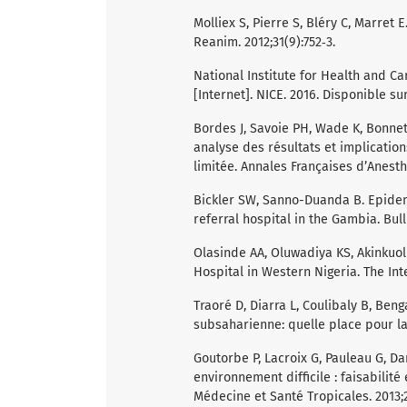
Molliex S, Pierre S, Bléry C, Marret
Reanim. 2012;31(9):752‑3.
National Institute for Health and Ca
[Internet]. NICE. 2016. Disponible su
Bordes J, Savoie PH, Wade K, Bonnet
analyse des résultats et implicatio
limitée. Annales Françaises d’Anesth
Bickler SW, Sanno-Duanda B. Epidem
referral hospital in the Gambia. Bull
Olasinde AA, Oluwadiya KS, Akinkuoli
Hospital in Western Nigeria. The Int
Traoré D, Diarra L, Coulibaly B, Beng
subsaharienne: quelle place pour la
Goutorbe P, Lacroix G, Pauleau G, Da
environnement difficile : faisabilité 
Médecine et Santé Tropicales. 2013;2