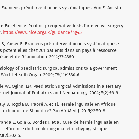
 E. Examens préinterventionnels systématiques. Ann Fr Anesth
re Excellence. Routine preoperative tests for elective surgery
r:
https://www.nice.org.uk/guidance/ng45
 S, Kaiser E. Examens pré-interventionnels systématiques :
ns potentielles chez 201 patients dans un pays à ressource
ésie et de Réanimation. 2014;33:A360.
iology of paediatric surgical admissions to a government
 World Health Organ. 2000; 78(11):1330‑6.
e AA, Oginni LM. Paediatric Surgical Admissions in a Tertiary
ernet Journal of Pediatrics and Neonatology. 2004; 5(2):76-9.
aly B, Togola B, Traoré A, et al. Hernie inguinale en Afrique
 technique de Shouldice? Pan Afr Med J. 2015;22:50-8.
randa E, Goin G, Bordes J, et al. Cure de hernie inguinale en
et efficience du bloc ilio-inguinal et iliohypogastrique.
3(2):202‑5.