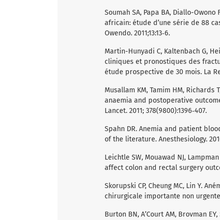
Soumah SA, Papa BA, Diallo-Owono F
africain: étude d’une série de 88 ca
Owendo. 2011;13:13‑6.
Martin-Hunyadi C, Kaltenbach G, Hei
cliniques et pronostiques des fract
étude prospective de 30 mois. La Re
Musallam KM, Tamim HM, Richards T,
anaemia and postoperative outcomes
Lancet. 2011; 378(9800):1396‑407.
Spahn DR. Anemia and patient blood
of the literature. Anesthesiology. 201
Leichtle SW, Mouawad NJ, Lampman R
affect colon and rectal surgery outco
Skorupski CP, Cheung MC, Lin Y. Ané
chirurgicale importante non urgente.
Burton BN, A’Court AM, Brovman EY, 