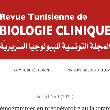
:
n préopératoire au laboratoire d&#039;hématologie de l&#03
COMITÉ DE RÉDACTION
INSTRUCTIONS AUX AUTEUR
Vol. 31 No 1 (2024)
 hémogrammes en préopératoire au laboratoi