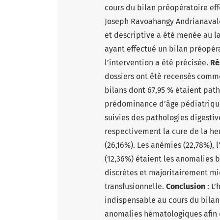
cours du bilan préopératoire ef
Joseph Ravoahangy Andrianaval
et descriptive a été menée au la
ayant effectué un bilan préopér
l’intervention a été précisée.
Ré
dossiers ont été recensés comme
bilans dont 67,95 % étaient pat
prédominance d’âge pédiatrique 
suivies des pathologies digestiv
respectivement la cure de la her
(26,16%). Les anémies (22,78%), 
(12,36%) étaient les anomalies b
discrètes et majoritairement mic
transfusionnelle.
Conclusion
: L
indispensable au cours du bilan
anomalies hématologiques afin