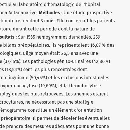
fectué au laboratoire d’hématologie de l’hôpital
ona Antananarivo.
Méthodes
: Une étude prospective
boratoire pendant 3 mois. Elle concernait les patients
atoire durant cette période dont la nature de
sultats
: Sur 1535 hémogrammes demandés, 259
 bilans préopératoires. Ils représentaient 16,87 % des
hologiques. L’âge moyen était 26,5 ans avec une
(37,45%). Les pathologies génito-urinaires (42,86%)
es (18,53%) sont les plus rencontrées dont
nie inguinale (50,45%) et les occlusions intestinales
l’hyperleucocytose (19,69%), et la thrombocytose
iologiques les plus retrouvées. Les anémies étaient
rocytaires, ne nécessitant pas une stratégie
’hémogramme constitue un élément d’orientation
 préopératoire. Il permet de déceler les éventuelles
 de prendre des mesures adéquates pour une bonne