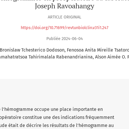
Joseph Ravoahangy
ARTICLE ORIGINAL
https://doi.org/10.71699/revtunbiolclin.v31i1.247
Publiée 2024-06-04
Bronislaw Tchesterico Dodoson
Fenosoa Anita Mireille Tsator
amahatratsoa Tahirimalala Rabenandrianina
Alson Aimée O. 
de l’hémogramme occupe une place importante en
éopératoire constitue une des indications fréquemment
tude était de décrire les résultats de l’hémogramme au