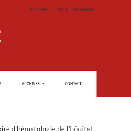
Rechercher
S'inscrire
Se connecter
9;hôpital Joseph Ravoahangy
S
ARCHIVES
CONTACT
re d'hématologie de l'hôpital