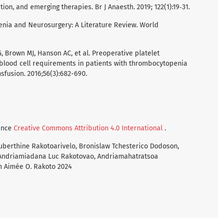
on, and emerging therapies. Br J Anaesth. 2019; 122(1):19‑31.
penia and Neurosurgery: A Literature Review. World
G, Brown MJ, Hanson AC, et al. Preoperative platelet
 blood cell requirements in patients with thrombocytopenia
sfusion. 2016;56(3):682-690.
cence
Creative Commons Attribution 4.0 International
.
Huberthine Rakotoarivelo, Bronislaw Tchesterico Dodoson,
, Andriamiadana Luc Rakotovao, Andriamahatratsoa
n Aimée O. Rakoto 2024