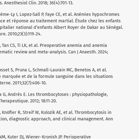
Anesthesiol Clin. 2018; 36(4):701‑13.
Déme-Ly I, Lopez-Sall P, Faye CE, et al. Anémies hypochromes
nce et réponse au traitement martial. Étude chez les enfants
pitalier national d’enfants Albert Royer de Dakar au Sénégal.
re. 2010;23(3):119‑24.
 Tan CS, Ti LK, et al. Preoperative anemia and anemia
tematic review and meta-analysis. Can J Anaesth. 2024;
sset S, Pruna L, Schmall-Laurain MC, Benetos A, et al.
e marquée et de la formule sanguine dans les situations
rne. 2011;32(7):406‑10.
na G, Andrès E. Les thrombocytoses : physiopathologie,
herapeutique. 2012; 18:11‑20.
 Knöfler R, Streif W, Kulozik AE, et al. Thrombocytosis in
tion, diagnostic approach, and clinical management. Ann
M, Kuter DJ, Wiener-Kronish JP. Perioperative