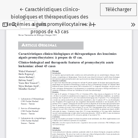
Retourner aux informations sur l'article
←
Caractéristiques clinico-
Télécharger
biologiques et thérapeutiques des
leucémies aiguës promyélocytaires: à
propos de 43 cas