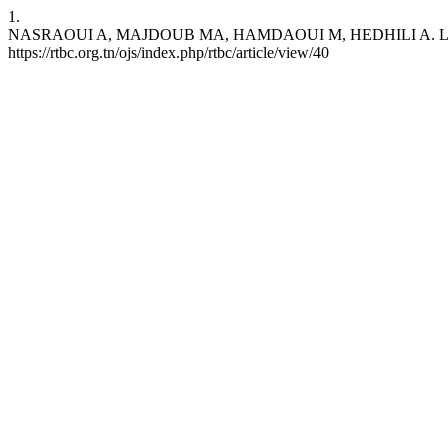
1.
NASRAOUI A, MAJDOUB MA, HAMDAOUI M, HEDHILI A. Les nitrates da
https://rtbc.org.tn/ojs/index.php/rtbc/article/view/40