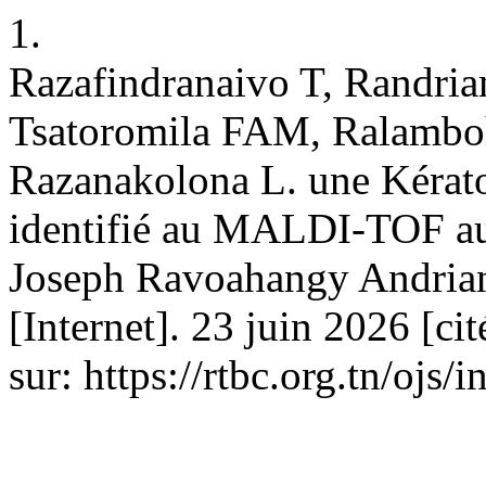
1.
Razafindranaivo T, Randria
Tsatoromila FAM, Ralamboh
Razanakolona L. une Kérato
identifié au MALDI-TOF au 
Joseph Ravoahangy Andri
[Internet]. 23 juin 2026 [ci
sur: https://rtbc.org.tn/ojs/