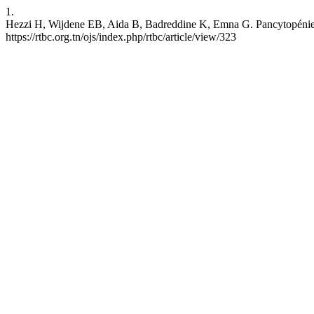
1.
Hezzi H, Wijdene EB, Aida B, Badreddine K, Emna G. Pancytopénie fébr
https://rtbc.org.tn/ojs/index.php/rtbc/article/view/323