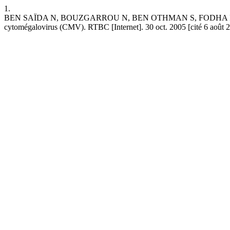
1.
BEN SAÏDA N, BOUZGARROU N, BEN OTHMAN S, FODHA I, TRABELSI A.
cytomégalovirus (CMV). RTBC [Internet]. 30 oct. 2005 [cité 6 août 2026