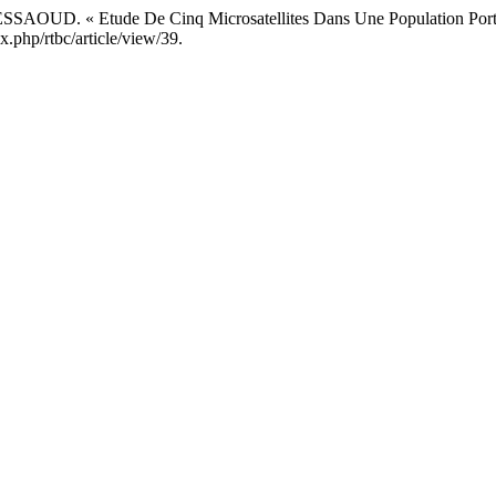
AOUD. « Etude De Cinq Microsatellites Dans Une Population Porteu
ex.php/rtbc/article/view/39.