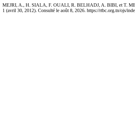
MEJRI, A., H. SIALA, F. OUALI, R. BELHADJ, A. BIBI, et T. MESS
1 (avril 30, 2012). Consulté le août 8, 2026. https://rtbc.org.tn/ojs/ind