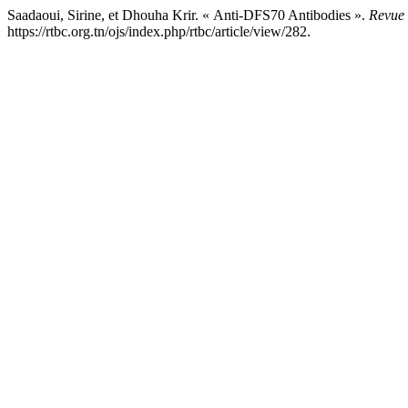
Saadaoui, Sirine, et Dhouha Krir. « Anti-DFS70 Antibodies ».
Revue 
https://rtbc.org.tn/ojs/index.php/rtbc/article/view/282.