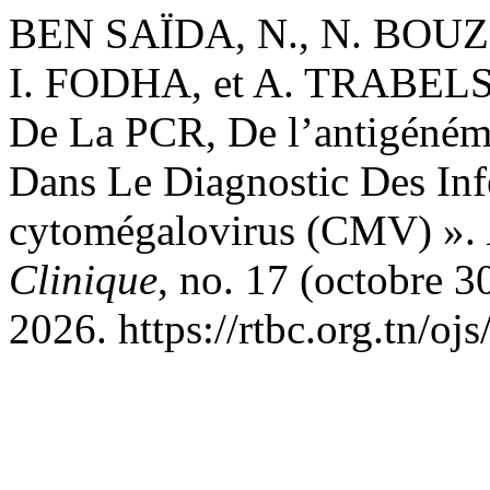
BEN SAÏDA, N., N. BO
I. FODHA, et A. TRABELSI.
De La PCR, De l’antigénémi
Dans Le Diagnostic Des Inf
cytomégalovirus (CMV) ».
Clinique
, no. 17 (octobre 3
2026. https://rtbc.org.tn/oj