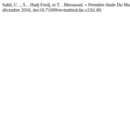
Sahli, C. ., S. . Hadj Fredj, et T. . Messaoud. « Première étude 
décembre 2016, doi:10.71699/revtunbiolclin.v23i1.89.