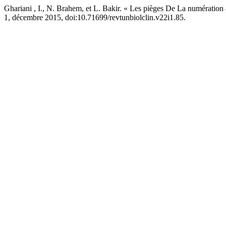
Ghariani , I., N. Brahem, et L. Bakir. « Les pièges De La numération
1, décembre 2015, doi:10.71699/revtunbiolclin.v22i1.85.