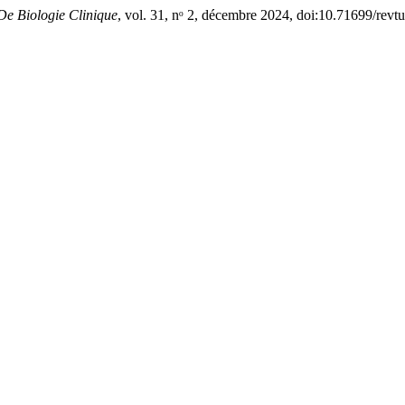
De Biologie Clinique
, vol. 31, nᵒ 2, décembre 2024, doi:10.71699/revtu