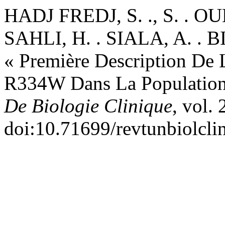
HADJ FREDJ, S. ., S. . O
SAHLI, H. . SIALA, A. . B
« Première Description De
R334W Dans La Population
De Biologie Clinique
, vol. 
doi:10.71699/revtunbiolcli