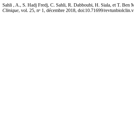
Sahli , A., S. Hadj Fredj, C. Sahli, R. Dabboubi, H. Siala, et T. B
Clinique
, vol. 25, nᵒ 1, décembre 2018, doi:10.71699/revtunbiolclin.