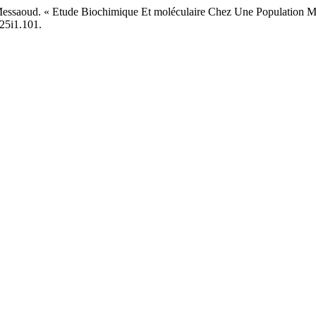
en Messaoud. « Etude Biochimique Et moléculaire Chez Une Population 
v25i1.101.