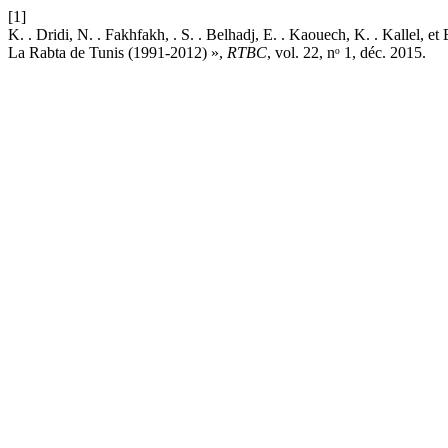
[1]
K. . Dridi, N. . Fakhfakh, . S. . Belhadj, E. . Kaouech, K. . Kallel, 
La Rabta de Tunis (1991-2012) »,
RTBC
, vol. 22, nᵒ 1, déc. 2015.