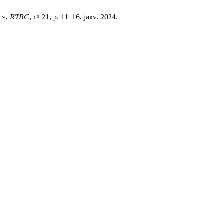
 »,
RTBC
, nᵒ 21, p. 11–16, janv. 2024.