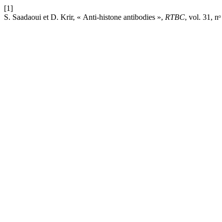
[1]
S. Saadaoui et D. Krir, « Anti-histone antibodies »,
RTBC
, vol. 31, n